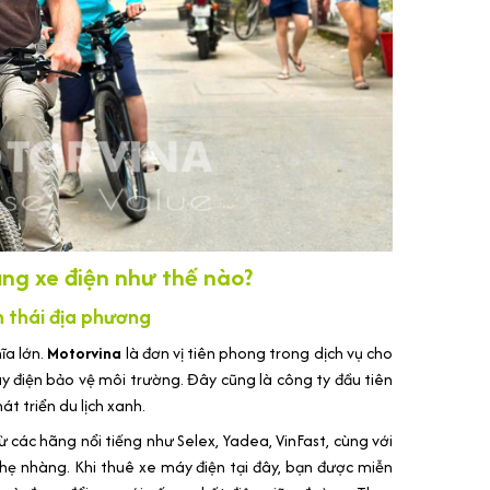
ằng xe điện như thế nào?
h thái địa phương
ĩa lớn.
Motorvina
là đơn vị tiên phong trong dịch vụ cho
y điện bảo vệ môi trường. Đây cũng là công ty đầu tiên
át triển du lịch xanh.
 các hãng nổi tiếng như Selex, Yadea, VinFast, cùng với
hẹ nhàng. Khi thuê xe máy điện tại đây, bạn được miễn