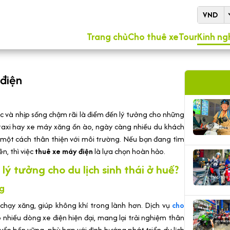
VND
Trang chủ
Cho thuê xe
Tour
Kinh ng
 điện
c và nhịp sống chậm rãi là điểm đến lý tưởng cho những
g taxi hay xe máy xăng ồn ào, ngày càng nhiều du khách
một cách thân thiện với môi trường. Nếu bạn đang tìm
n, thì việc
thuê xe máy điện
là lựa chọn hoàn hảo.
 lý tưởng cho du lịch sinh thái ở huế?
ng
chạy xăng, giúp không khí trong lành hơn. Dịch vụ
cho
nhiều dòng xe điện hiện đại, mang lại trải nghiệm thân
uyển bền vững, phù hợp với định hướng phát triển du lịch