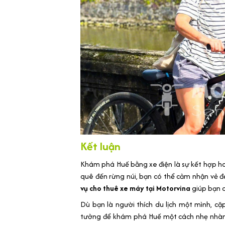
Kết luận
Khám phá Huế bằng xe điện là sự kết hợp ho
quê đến rừng núi, bạn có thể cảm nhận vẻ 
vụ cho thuê xe máy tại Motorvina
giúp bạn d
Dù bạn là người thích du lịch một mình, cặp
tưởng để khám phá Huế một cách nhẹ nhàng,