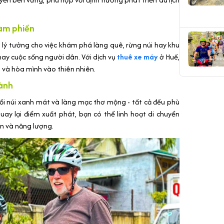
làm phiền
 lý tưởng cho việc khám phá làng quê, rừng núi hay khu
ay cuộc sống người dân. Với dịch vụ
thuê xe máy
ở Huế,
và hòa mình vào thiên nhiên.
lành
đồi núi xanh mát và làng mạc thơ mộng - tất cả đều phù
quay lại điểm xuất phát, bạn có thể linh hoạt di chuyển
an và năng lượng.