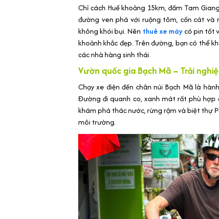
Chỉ cách Huế khoảng 15km, đầm Tam Giang l
đường ven phá với ruộng tôm, cồn cát và 
không khói bụi. Nên
thuê xe máy
có pin tốt
khoảnh khắc đẹp. Trên đường, bạn có thể kh
các nhà hàng sinh thái.
Vườn quốc gia Bạch Mã – Trải nghi
Chạy xe điện đến chân núi Bạch Mã là hành
Đường đi quanh co, xanh mát rất phù hợp 
khám phá thác nước, rừng rậm và biệt thự P
môi trường.