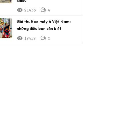
chiều
21438
4
Giá thuê xe máy ở Việt Nam:
những điều bạn cần biết
19459
0