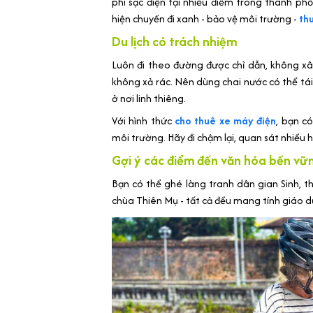
phí sạc điện tại nhiều điểm trong thành ph
hiện chuyến đi xanh - bảo vệ môi trường -
th
Du lịch có trách nhiệm
Luôn đi theo đường được chỉ dẫn, không x
không xả rác. Nên dùng chai nước có thể tái
ở nơi linh thiêng.
Với hình thức
cho thuê xe máy điện
, bạn c
môi trường. Hãy đi chậm lại, quan sát nhiều
Gợi ý các điểm đến văn hóa bền vữ
Bạn có thể ghé làng tranh dân gian Sinh, t
chùa Thiên Mụ - tất cả đều mang tính giáo d