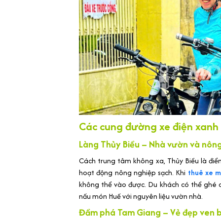
Các cung đường xe điện xanh 
Làng Thủy Biều – Nhà vườn và nôn
Cách trung tâm không xa, Thủy Biều là điể
hoạt động nông nghiệp sạch. Khi
thuê xe m
không thể vào được. Du khách có thể ghé 
nấu món Huế với nguyên liệu vườn nhà.
Đầm phá Tam Giang – Vẻ đẹp ven b