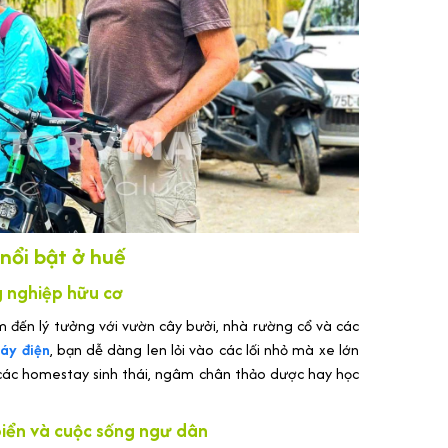
nổi bật ở huế
g nghiệp hữu cơ
m đến lý tưởng với vườn cây bưởi, nhà rường cổ và các
áy điện
, bạn dễ dàng len lỏi vào các lối nhỏ mà xe lớn
các homestay sinh thái, ngâm chân thảo dược hay học
iển và cuộc sống ngư dân