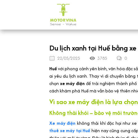
Du lịch xanh tại Huế bằng xe
22/05/2025
3785
0
Huế
với phong cảnh yên bình, văn hóa đặc sắ
ai yêu du lịch xanh. Thay vì di chuyển bằn
chọn
xe máy điện
để trải nghiệm thành phố 
cách khám phá Huế mà vẫn bảo vệ thiên nhiê
Vì sao xe máy điện là lựa chọn
Không thải khói – bảo vệ môi trườ
Xe máy điện
không thải khí độc hại như xe 
thuê xe máy tại Huế
hiện nay cũng cung cấp 
thiện với môi trường. Đây là hình thức di ch