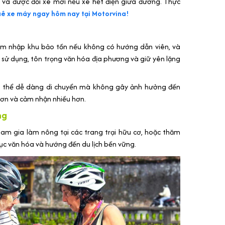
ố và được đổi xe mới nếu xe hết điện giữa đường. Thực
uê xe máy ngay hôm nay tại Motorvina!
âm nhập khu bảo tồn nếu không có hướng dẫn viên, và
 sử dụng, tôn trọng văn hóa địa phương và giữ yên lặng
ó thể dễ dàng di chuyển mà không gây ảnh hưởng đến
 hơn và cảm nhận nhiều hơn.
ng
ham gia làm nông tại các trang trại hữu cơ, hoặc thăm
ục văn hóa và hướng đến du lịch bền vững.