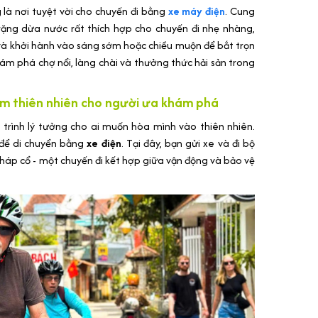
à nơi tuyệt vời cho chuyến đi bằng
xe máy điện
. Cung
rặng dừa nước rất thích hợp cho chuyến đi nhẹ nhàng,
 và khởi hành vào sáng sớm hoặc chiều muộn để bắt trọn
ám phá chợ nổi, làng chài và thưởng thức hải sản trong
ệm thiên nhiên cho người ưa khám phá
 trình lý tưởng cho ai muốn hòa mình vào thiên nhiên.
để di chuyển bằng
xe điện
. Tại đây, bạn gửi xe và đi bộ
háp cổ - một chuyến đi kết hợp giữa vận động và bảo vệ