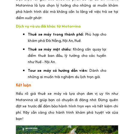
Motorvina là lựa chọn lý tưởng cho những ai muốn khám
phá hành trình dài mà không cần lo lắng về việc trả xe tại
điểm xuất phát.
Dịch vụ và ưu đãi khác từ Motorvina
Thuê xe máy trong thành phố:
Phù hợp cho
khám phá Đà Nẵng, Hội An, Huế.
Thuê xe máy một chiều:
Không cần quay lại
điểm thuê ban đầu, lý tưởng cho các tuyến
như Huế - Hội An.
Tour xe máy có hướng dẫn viên:
Dành cho
những ai muốn trải nghiệm du lịch trọn gói.
Kết luận
Hiểu rõ giá thuê xe máy và lựa chọn đơn vị uy tín như
Motorvina sẽ giúp bạn có chuyến đi đáng nhớ. Đừng quên
đặt xe trước để đảm bảo hành trình trọn vẹn và tiết kiệm chi
phí. Hãy sẵn sàng cho hành trình khám phá tuyệt vời của
bạn!