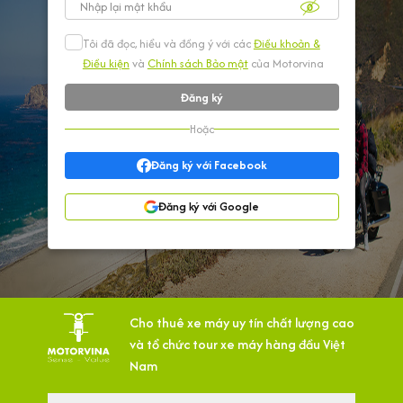
Tôi đã đọc, hiểu và đồng ý với các
Điều khoản &
Điều kiện
và
Chính sách Bảo mật
của Motorvina
Đăng ký
Hoặc
Đăng ký với Facebook
Đăng ký với Google
Cho thuê xe máy uy tín chất lượng cao
và tổ chức tour xe máy hàng đầu Việt
Nam