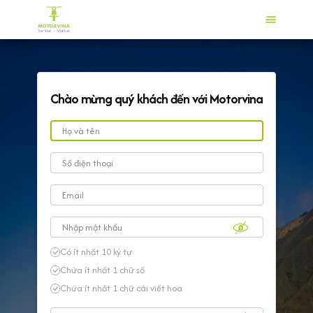
Chào mừng quý khách đến với Motorvina
Có ít nhất 10 ký tự
Chứa ít nhất 1 chữ số
Chứa ít nhất 1 chữ cái viết hoa