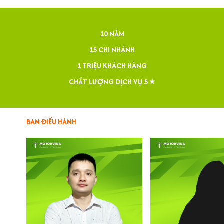
10 NĂM
15 CHI NHÁNH
1 TRIỆU KHÁCH HÀNG
CHẤT LƯỢNG DỊCH VỤ 5
BAN ĐIỀU HÀNH