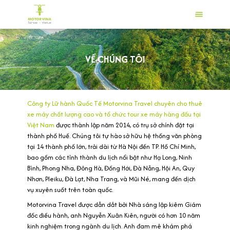
VỀ CHÚNG TÔI
Công ty Lữ hành Quốc Tế Motorvina Travel chuyên cho thuê
xe máy chất lượng cao và tổ chức tour xe máy hàng đầu tại
Việt Nam
được thành lập năm 2014, có trụ sở chính đặt tại
thành phố Huế. Chúng tôi tự hào sở hữu hệ thống văn phòng
tại 14 thành phố lớn, trải dài từ Hà Nội đến TP. Hồ Chí Minh,
bao gồm các tỉnh thành du lịch nổi bật như Hạ Long, Ninh
Bình, Phong Nha, Đông Hà, Đồng Hới, Đà Nẵng, Hội An, Quy
Nhơn, Pleiku, Đà Lạt, Nha Trang, và Mũi Né, mang đến dịch
vụ xuyên suốt trên toàn quốc.
Motorvina Travel được dẫn dắt bởi Nhà sáng lập kiêm Giám
đốc điều hành, anh Nguyễn Xuân Kiên, người có hơn 10 năm
kinh nghiệm trong ngành du lịch. Anh đam mê khám phá