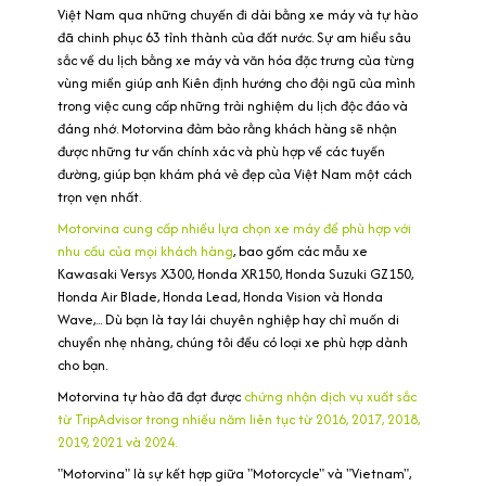
Việt Nam qua những chuyến đi dài bằng xe máy và tự hào
đã chinh phục 63 tỉnh thành của đất nước. Sự am hiểu sâu
sắc về du lịch bằng xe máy và văn hóa đặc trưng của từng
vùng miền giúp anh Kiên định hướng cho đội ngũ của mình
trong việc cung cấp những trải nghiệm du lịch độc đáo và
đáng nhớ. Motorvina đảm bảo rằng khách hàng sẽ nhận
được những tư vấn chính xác và phù hợp về các tuyến
đường, giúp bạn khám phá vẻ đẹp của Việt Nam một cách
trọn vẹn nhất.
Motorvina cung cấp nhiều lựa chọn xe máy để phù hợp với
nhu cầu của mọi khách hàng
, bao gồm các mẫu xe
Kawasaki Versys X300, Honda XR150, Honda Suzuki GZ150,
Honda Air Blade, Honda Lead, Honda Vision và Honda
Wave,... Dù bạn là tay lái chuyên nghiệp hay chỉ muốn di
chuyển nhẹ nhàng, chúng tôi đều có loại xe phù hợp dành
cho bạn.
Motorvina tự hào đã đạt được
chứng nhận dịch vụ xuất sắc
từ TripAdvisor trong nhiều năm liên tục từ 2016, 2017, 2018,
2019, 2021 và 2024.
"Motorvina" là sự kết hợp giữa "Motorcycle" và "Vietnam",