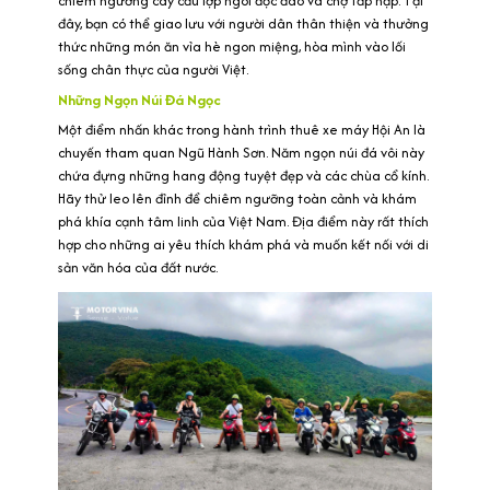
chiêm ngưỡng cây cầu lợp ngói độc đáo và chợ tấp nập. Tại
đây, bạn có thể giao lưu với người dân thân thiện và thưởng
thức những món ăn vỉa hè ngon miệng, hòa mình vào lối
sống chân thực của người Việt.
Những Ngọn Núi Đá Ngọc
Một điểm nhấn khác trong hành trình thuê xe máy Hội An là
chuyến tham quan Ngũ Hành Sơn. Năm ngọn núi đá vôi này
chứa đựng những hang động tuyệt đẹp và các chùa cổ kính.
Hãy thử leo lên đỉnh để chiêm ngưỡng toàn cảnh và khám
phá khía cạnh tâm linh của Việt Nam. Địa điểm này rất thích
hợp cho những ai yêu thích khám phá và muốn kết nối với di
sản văn hóa của đất nước.