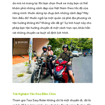
do mà nó mang lại. Khi bạn chọn thuê xe máy, bạn có thể
khám phá những cảnh đẹp của Việt Nam theo tốc độ của
riêng mình. Muốn dừng lại chụp ảnh những cảnh đẹp? Hãy
làm điều đó! Muốn ngồi lại một quán cà phê địa phương và
tận hưởng không khí? Không vấn đề gì! Sự linh hoạt này cho
phép bạn tận hưởng chuyến đi một cách trọn vẹn, khác hẳn
với những chuyến xe buýt cố định lịch trình.
Trải Nghiệm Văn Hóa Đắm Chìm
Tham gia Tour Easy Rider không chỉ là một chuyến đi; đó là