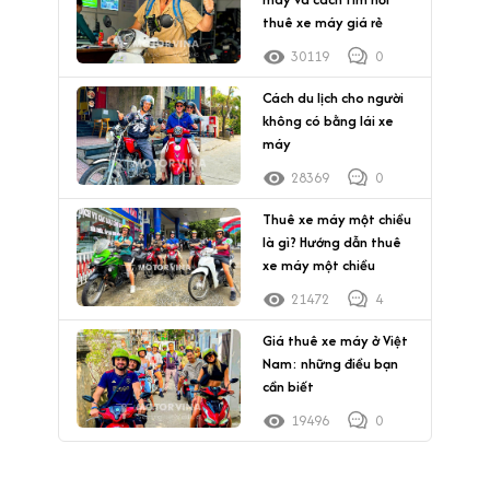
thuê xe máy giá rẻ
30119
0
Cách du lịch cho người
không có bằng lái xe
máy
28369
0
Thuê xe máy một chiều
là gì? Hướng dẫn thuê
xe máy một chiều
21472
4
Giá thuê xe máy ở Việt
Nam: những điều bạn
cần biết
19496
0