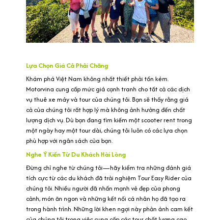
Lựa Chọn Giá Cả Phải Chăng
Khám phá Việt Nam không nhất thiết phải tốn kém.
Motorvina cung cấp mức giá cạnh tranh cho tất cả các dịch
vụ thuê xe máy và tour của chúng tôi. Bạn sẽ thấy rằng giá
cả của chúng tôi rất hợp lý mà không ảnh hưởng đến chất
lượng dịch vụ. Dù bạn đang tìm kiếm một scooter rent trong
một ngày hay một tour dài, chúng tôi luôn có các lựa chọn
phù hợp với ngân sách của bạn.
Nghe Ý Kiến Từ Du Khách Hài Lòng
Đừng chỉ nghe từ chúng tôi—hãy kiểm tra những đánh giá
tích cực từ các du khách đã trải nghiệm Tour Easy Rider của
chúng tôi. Nhiều người đã nhấn mạnh vẻ đẹp của phong
cảnh, món ăn ngon và những kết nối cá nhân họ đã tạo ra
trong hành trình. Những lời khen ngợi này phản ánh cam kết
của chúng tôi trong việc cung cấp các tour chất lượng cao