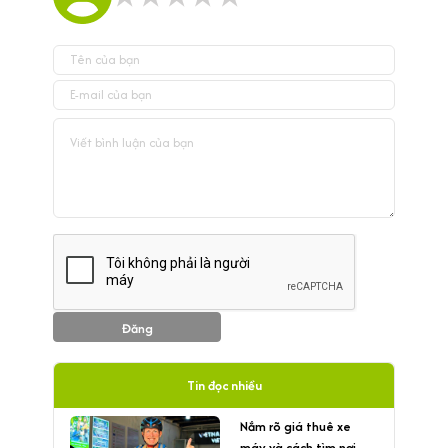
Đăng
Tin đọc nhiều
Nắm rõ giá thuê xe
máy và cách tìm nơi