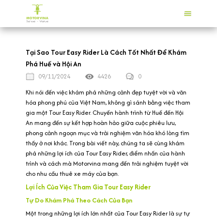
Tại Sao Tour Easy Rider Là Cách Tốt Nhất Để Khám
Phá Huế và Hội An
09/11/2024
4426
0
Khi nói đến việc khám phá những cảnh đẹp tuyệt vời và văn
hóa phong phú của Việt Nam, không gì sánh bằng việc tham
gia một Tour Easy Rider. Chuyến hành trình từ Huế đến Hội
An mang đến sự kết hợp hoàn hảo giữa cuộc phiêu lưu,
phong cảnh ngoạn mục và trải nghiệm văn hóa khó lòng tìm
thấy ở nơi khác. Trong bài viết này, chúng ta sẽ cùng khám
phá những lợi ích của Tour Easy Rider, điểm nhấn của hành
trình và cách mà Motorvina mang đến trải nghiệm tuyệt vời
cho nhu cầu thuê xe máy của bạn.
Lợi Ích Của Việc Tham Gia Tour Easy Rider
Tự Do Khám Phá Theo Cách Của Bạn
Một trong những lợi ích lớn nhất của Tour Easy Rider là sự tự