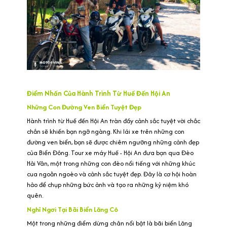
Điểm Nhấn Của Hành Trình Từ Huế Đến Hội An
Những Con Đường Ven Biển Tuyệt Đẹp
Hành trình từ Huế đến Hội An tràn đầy cảnh sắc tuyệt vời chắc
chắn sẽ khiến bạn ngỡ ngàng. Khi lái xe trên những con
đường ven biển, bạn sẽ được chiêm ngưỡng những cảnh đẹp
của Biển Đông. Tour xe máy Huế - Hội An đưa bạn qua Đèo
Hải Vân, một trong những con đèo nổi tiếng với những khúc
cua ngoằn ngoèo và cảnh sắc tuyệt đẹp. Đây là cơ hội hoàn
hảo để chụp những bức ảnh và tạo ra những kỷ niệm khó
quên.
Nghỉ Ngơi Tại Bãi Biển Lăng Cô
Một trong những điểm dừng chân nổi bật là bãi biển Lăng