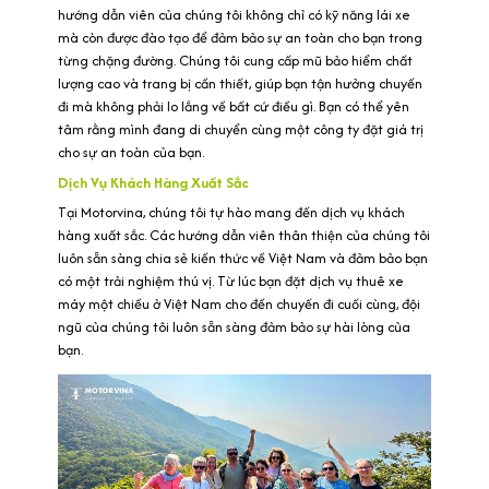
hướng dẫn viên của chúng tôi không chỉ có kỹ năng lái xe
mà còn được đào tạo để đảm bảo sự an toàn cho bạn trong
từng chặng đường. Chúng tôi cung cấp mũ bảo hiểm chất
lượng cao và trang bị cần thiết, giúp bạn tận hưởng chuyến
đi mà không phải lo lắng về bất cứ điều gì. Bạn có thể yên
tâm rằng mình đang di chuyển cùng một công ty đặt giá trị
cho sự an toàn của bạn.
Dịch Vụ Khách Hàng Xuất Sắc
Tại Motorvina, chúng tôi tự hào mang đến dịch vụ khách
hàng xuất sắc. Các hướng dẫn viên thân thiện của chúng tôi
luôn sẵn sàng chia sẻ kiến thức về Việt Nam và đảm bảo bạn
có một trải nghiệm thú vị. Từ lúc bạn đặt dịch vụ thuê xe
máy một chiều ở Việt Nam cho đến chuyến đi cuối cùng, đội
ngũ của chúng tôi luôn sẵn sàng đảm bảo sự hài lòng của
bạn.