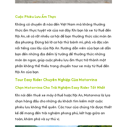
Cuộc Phiêu Lưu Ẩm Thực
Không có chuyến đi nào đến Việt Nam mà không thưởng
thức ẩm thực tuyệt vời của nơi đây. Khi bạn lái xe từ Huế đến
Hội An, sẽ có rất nhiều cơ hội để bạn thưởng thức các món ăn
địa phương. Đừng bỏ lỡ cơ hội thử bánh mì, phở, và đặc sản
nổi tiếng cao lầu của Hội An. Hướng dẫn viên của bạn sẽ dẫn
bạn đến những địa điểm lý tưởng để thưởng thức những
món ăn ngon, giúp cuộc phiêu lưu ẩm thực trở thành một
phần không thể thiếu trong chuyến tour xe máy từ Huế đến
Hội An của bạn.
Tour Easy Rider Chuyên Nghiệp Của Motorvina
Chọn Motorvina Cho Trải Nghiệm Easy Rider Tốt Nhất
Khi nói đến thuê xe máy ở Huế hoặc Hội An, Motorvina là lựa
chọn hàng đầu cho những du khách tìm kiếm một cuộc
phiêu lưu không thể quên. Các tour của chúng tôi được thiết
kế để mang đến trải nghiệm phong phú, kết hợp giữa an
toàn, khám phá và sự thú vị.