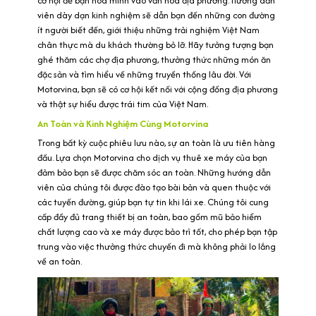
cơ hội để bạn hòa mình vào văn hóa địa phương. Hướng dẫn
viên dày dạn kinh nghiệm sẽ dẫn bạn đến những con đường
ít người biết đến, giới thiệu những trải nghiệm Việt Nam
chân thực mà du khách thường bỏ lỡ. Hãy tưởng tượng bạn
ghé thăm các chợ địa phương, thưởng thức những món ăn
đặc sản và tìm hiểu về những truyền thống lâu đời. Với
Motorvina, bạn sẽ có cơ hội kết nối với cộng đồng địa phương
và thật sự hiểu được trái tim của Việt Nam.
An Toàn và Kinh Nghiệm Cùng Motorvina
Trong bất kỳ cuộc phiêu lưu nào, sự an toàn là ưu tiên hàng
đầu. Lựa chọn Motorvina cho dịch vụ thuê xe máy của bạn
đảm bảo bạn sẽ được chăm sóc an toàn. Những hướng dẫn
viên của chúng tôi được đào tạo bài bản và quen thuộc với
các tuyến đường, giúp bạn tự tin khi lái xe. Chúng tôi cung
cấp đầy đủ trang thiết bị an toàn, bao gồm mũ bảo hiểm
chất lượng cao và xe máy được bảo trì tốt, cho phép bạn tập
trung vào việc thưởng thức chuyến đi mà không phải lo lắng
về an toàn.