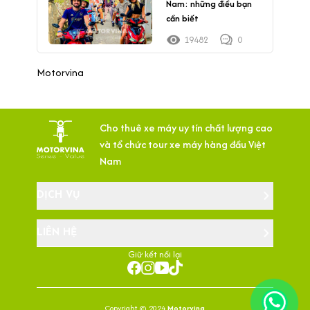
Nam: những điều bạn
cần biết
19482
0
Motorvina
Cho thuê xe máy uy tín chất lượng cao
và tổ chức tour xe máy hàng đầu Việt
Nam
DỊCH VỤ
LIÊN HỆ
Giữ kết nối lại
Copyright © 2024
Motorvina