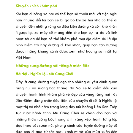
Khuyến khích khám phá
Khi bạn đi bằng xe hơi có thể bạn sẽ thoải mái và tiện nghi
hơn nhưng đổi lại bạn sẽ bị gò bó khi xe hơi khó có thể di
chuyển đến những vùng có điều kiện đường xá còn khó khăn.
Ngược lại, xe máy sẽ mang đến cho bạn sự tự do và linh
hoạt tối đa để bạn có thể khám phá mọi địa điểm dù là địa
hình hiểm trở hay đường đi khó khăn, giúp bạn tận hưởng
được những khung cảnh được xem như hoang sơ nhất tại
Việt Nam.
Những cung đường nổi tiếng ở miền Bắc
Hà Nội - Nghĩa Lộ - Mù Cang Chải
Đây là cung đường tuyệt đẹp cho những ai yêu cảnh quan
rừng núi và ruộng bậc thang. Hà Nội sẽ là điểm đầu của
chuyến hành trình khám phá vẻ đẹp của vùng rừng núi Tây
Bắc. Điểm dừng chân đầu tiên của chuyến đi sẽ là Nghĩa lộ,
một thị xã nhỏ nằm trong lòng dãy núi Hoàng Liên Sơn. Tiếp
tục cuộc hành trình, Mù Cang Chải sẽ chào đón bạn với
những thửa ruộng bậc thang chín vàng xếp thành từng lớp
dọc theo các sườn núi, phong cảnh của tuyến đường này sẽ
đưa bạn đi qua từ sắc màu xanh mướt của mùa xuân đến