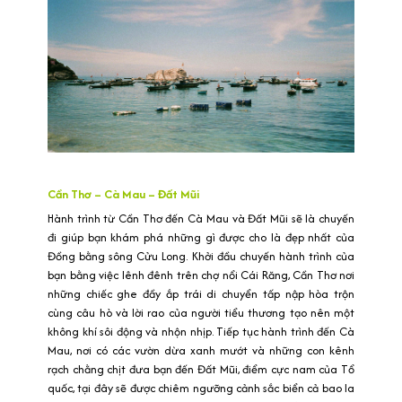
Cần Thơ – Cà Mau – Đất Mũi
Hành trình từ Cần Thơ đến Cà Mau và Đất Mũi sẽ là chuyến
đi giúp bạn khám phá những gì được cho là đẹp nhất của
Đồng bằng sông Cửu Long. Khởi đầu chuyến hành trình của
bạn bằng việc lênh đênh trên chợ nổi Cái Răng, Cần Thơ nơi
những chiếc ghe đầy ắp trái di chuyển tấp nập hòa trộn
cùng câu hò và lời rao của người tiểu thương tạo nên một
không khí sôi động và nhộn nhịp. Tiếp tục hành trình đến Cà
Mau, nơi có các vườn dừa xanh mướt và những con kênh
rạch chằng chịt đưa bạn đến Đất Mũi, điểm cực nam của Tổ
quốc, tại đây sẽ được chiêm ngưỡng cảnh sắc biển cả bao la