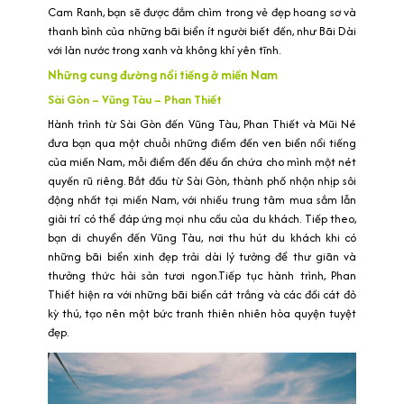
Cam Ranh, bạn sẽ được đắm chìm trong vẻ đẹp hoang sơ và
thanh bình của những bãi biển ít người biết đến, như Bãi Dài
với làn nước trong xanh và không khí yên tĩnh.
Những cung đường nổi tiếng ở miền Nam
Sài Gòn – Vũng Tàu – Phan Thiết
Hành trình từ Sài Gòn đến Vũng Tàu, Phan Thiết và Mũi Né
đưa bạn qua một chuỗi những điểm đến ven biển nổi tiếng
của miền Nam, mỗi điểm đến đều ẩn chứa cho mình một nét
quyến rũ riêng. Bắt đầu từ Sài Gòn, thành phố nhộn nhịp sôi
động nhất tại miền Nam, với nhiều trung tâm mua sắm lẫn
giải trí có thể đáp ứng mọi nhu cầu của du khách. Tiếp theo,
bạn di chuyển đến Vũng Tàu, nơi thu hút du khách khi có
những bãi biển xinh đẹp trải dài lý tưởng để thư giãn và
thưởng thức hải sản tươi ngon.Tiếp tục hành trình, Phan
Thiết hiện ra với những bãi biển cát trắng và các đồi cát đỏ
kỳ thú, tạo nên một bức tranh thiên nhiên hòa quyện tuyệt
đẹp.