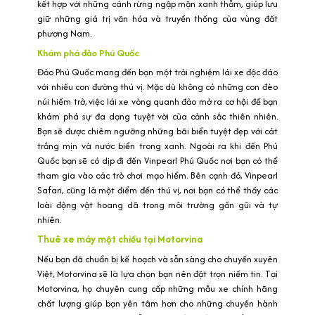
kết hợp với những cánh rừng ngập mặn xanh thẫm, giúp lưu
giữ những giá trị văn hóa và truyền thống của vùng đất
phương Nam.
Khám phá đảo Phú Quốc
Đảo Phú Quốc mang đến bạn một trải nghiệm lái xe độc đáo
với nhiều con đường thú vị. Mặc dù không có những con đèo
núi hiểm trở, việc lái xe vòng quanh đảo mở ra cơ hội để bạn
khám phá sự đa dạng tuyệt vời của cảnh sắc thiên nhiên.
Bạn sẽ được chiêm ngưỡng những bãi biển tuyệt đẹp với cát
trắng mịn và nước biển trong xanh. Ngoài ra khi đến Phú
Quốc bạn sẽ có dịp đi đến Vinpearl Phú Quốc nơi bạn có thể
tham gia vào các trò chơi mạo hiểm. Bên cạnh đó, Vinpearl
Safari, cũng là một điểm đến thú vị, nơi bạn có thể thấy các
loài động vật hoang dã trong môi trường gần gũi và tự
nhiên.
Thuê xe máy một chiều tại Motorvina
Nếu bạn đã chuẩn bị kế hoạch và sẵn sàng cho chuyến xuyên
Việt, Motorvina sẽ là lựa chọn bạn nên đặt trọn niềm tin. Tại
Motorvina, họ chuyên cung cấp những mẫu xe chính hãng
chất lượng giúp bạn yên tâm hơn cho những chuyến hành