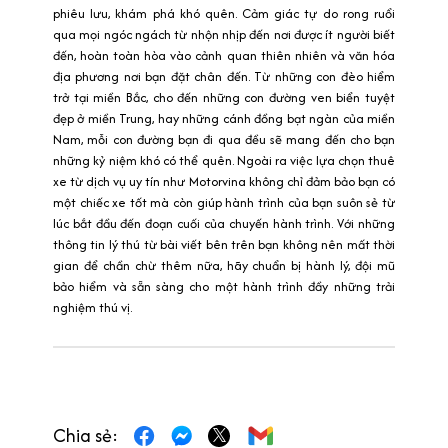
phiêu lưu, khám phá khó quên. Cảm giác tự do rong ruổi
qua mọi ngóc ngách từ nhộn nhịp đến nơi được ít người biết
đến, hoàn toàn hòa vào cảnh quan thiên nhiên và văn hóa
địa phương nơi bạn đặt chân đến. Từ những con đèo hiểm
trở tại miền Bắc, cho đến những con đường ven biển tuyệt
đẹp ở miền Trung, hay những cánh đồng bạt ngàn của miền
Nam, mỗi con đường bạn đi qua đều sẽ mang đến cho bạn
những kỷ niệm khó có thể quên. Ngoài ra việc lựa chọn thuê
xe từ dịch vụ uy tín như Motorvina không chỉ đảm bảo bạn có
một chiếc xe tốt mà còn giúp hành trình của bạn suôn sẻ từ
lúc bắt đầu đến đoạn cuối của chuyến hành trình. Với những
thông tin lý thú từ bài viết bên trên bạn không nên mất thời
gian để chần chừ thêm nữa, hãy chuẩn bị hành lý, đội mũ
bảo hiểm và sẵn sàng cho một hành trình đầy những trải
nghiệm thú vị.
Chia sẻ: