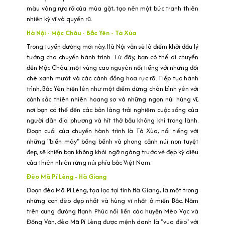
màu vàng rực rỡ của mùa gặt, tạo nên một bức tranh thiên
nhiên kỳ vĩ và quyến rũ.
Hà Nội - Mộc Châu - Bắc Yên - Tà Xùa
Trong tuyến đường mới này, Hà Nội vẫn sẽ là điểm khởi đầu lý
tưởng cho chuyến hành trình. Từ đây, bạn có thể di chuyển
đến Mộc Châu, một vùng cao nguyên nổi tiếng với những đồi
chè xanh mướt và các cánh đồng hoa rực rỡ. Tiếp tục hành
trình, Bắc Yên hiện lên như một điểm dừng chân bình yên với
cảnh sắc thiên nhiên hoang sơ và những ngọn núi hùng vĩ,
nơi bạn có thể đến các bản làng trải nghiệm cuộc sống của
người dân địa phương và hít thở bầu không khí trong lành.
Đoạn cuối của chuyến hành trình là Tà Xùa, nổi tiếng với
những "biển mây" bồng bềnh và phong cảnh núi non tuyệt
đẹp, sẽ khiến bạn không khỏi ngỡ ngàng trước vẻ đẹp kỳ diệu
của thiên nhiên rừng núi phía bắc Việt Nam.
Đèo Mã Pí Lèng - Hà Giang
Đoạn đèo Mã Pí Lèng, tọa lạc tại tỉnh Hà Giang, là một trong
những con đèo đẹp nhất và hùng vĩ nhất ở miền Bắc. Nằm
trên cung đường Hạnh Phúc nối liền các huyện Mèo Vạc và
Đồng Văn, đèo Mã Pí Lèng được mệnh danh là "vua đèo" với