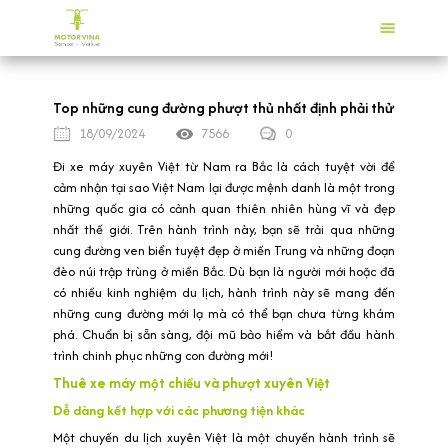
Top những cung đường phượt thủ nhất định phải thử
18/09/2024
7566
0
Đi xe máy xuyên Việt từ Nam ra Bắc là cách tuyệt vời để
cảm nhận tại sao Việt Nam lại được mệnh danh là một trong
những quốc gia có cảnh quan thiên nhiên hùng vĩ và đẹp
nhất thế giới. Trên hành trình này, bạn sẽ trải qua những
cung đường ven biển tuyệt đẹp ở miền Trung và những đoạn
đèo núi trập trùng ở miền Bắc. Dù bạn là người mới hoặc đã
có nhiều kinh nghiệm du lịch, hành trình này sẽ mang đến
những cung đường mới lạ mà có thể bạn chưa từng khám
phá. Chuẩn bị sẵn sàng, đội mũ bảo hiểm và bắt đầu hành
trình chinh phục những con đường mới!
Thuê xe máy một chiều và phượt xuyên Việt
Dễ dàng kết hợp với các phương tiện khác
Một chuyến du lịch xuyên Việt là một chuyến hành trình sẽ