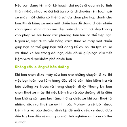
Nếu bạn đang lên một kế hoạch dài ngày đi qua nhiều tỉnh
thành khác nhau và đòi hỏi bạn phải di chuyển liên tục, thuê
xe máy một chiều có thể là sự lựa chọn phù hợp dành cho
bạn. Khi đi bằng xe máy một chiều bạn dễ dàng đi đến nhiều
cảnh quan khác nhau mà điều kiện địa hình nơi đây không
cho phép xe hơi hoặc các phương tiện lớn có thể tiếp cận.
Ngoài ra, việc di chuyển bằng cách thuê xe máy một chiều
giúp bạn có thể giúp bạn tiết đáng kể chi phí du lịch khi so
với thuê xe hơi trong dài hạn, điều đó sẽ giúp bạn vừa tiết
kiệm vừa được khám phá nhiều hơn.
Không cần lo lắng về bảo dưỡng
Khi bạn chọn đi xe máy của bạn cho những chuyến đi xa thì
việc bạn luôn lưu tâm hàng đầu sẽ là cần thận kiểm tra và
bảo dưỡng xe trước và trong chuyến đi ấy. Nhưng khi bạn
chọn thuê xe máy thì việc kiểm tra và bảo dưỡng sẽ là điều
bạn không cần quá lưu tâm, những chiếc xe khi bạn thuê từ
những dịch vụ thuê xe uy tín hoặc Motorvina sẽ luôn được
kiểm tra và bảo dưỡng định kỳ, để mỗi chiếc xe được đưa
đến tay bạn đều sẽ mang lại một trải nghiệm an toàn và thú
vị nhất.