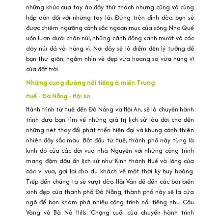
những khúc cua tay áo đầy thử thách nhưng cũng vô cùng
hấp dẫn đối với những tay lái. Đứng trên đỉnh đèo, bạn sẽ
được chiêm ngưỡng cảnh sắc ngoạn mục của sông Nho Quế
uốn lượn dưới chân núi, những cánh đồng xanh mướt và các
dãy núi đá vôi hùng vĩ. Nơi đây sẽ là điểm đến lý tưởng để
bạn thư giãn, ngắm nhìn vẻ đẹp vừa hoang sơ vừa hùng vĩ
của đất trời.
Những cung đường nổi tiếng ở miền Trung
Huế - Đà Nẵng - Hội An
Hành trình từ Huế đến Đà Nẵng và Hội An, sẽ là chuyến hành
trình đưa bạn tìm về những giá trị lịch sử lâu đời cho đến
những nét thay đổi phát triển hiện đại và khung cảnh thiên
nhiên đầy sắc màu. Bắt đầu từ Huế, thành phố này từng là
kinh đô của các đời vua nhà Nguyễn với những công trình
mang đậm dấu ấn lịch sử như Kinh thành Huế và lăng của
các vị vua, gợi lại cho du khách về một thời kỳ huy hoàng.
Tiếp đến chúng ta sẽ vượt đèo Hải Vân để đến các bãi biển
xinh đẹp của thành phố Đà Nẵng, thành phố này sẽ là cửa
ngõ để bạn khám phá nhiều công trình nổi tiếng như Cầu
Vàng và Bà Nà Hills. Chặng cuối của chuyến hành trình