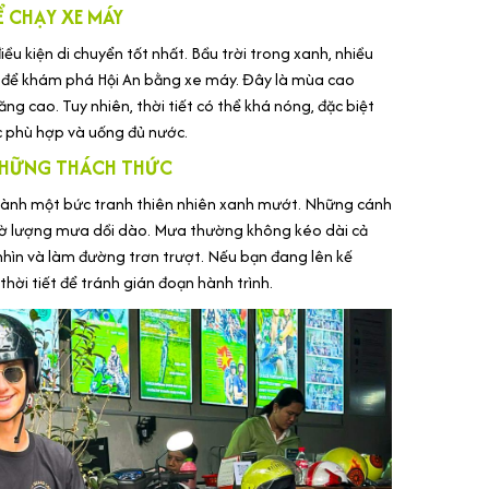
Ể CHẠY XE MÁY
u kiện di chuyển tốt nhất. Bầu trời trong xanh, nhiều
g để khám phá Hội An bằng xe máy. Đây là mùa cao
ng cao. Tuy nhiên, thời tiết có thể khá nóng, đặc biệt
ục phù hợp và uống đủ nước.
 NHỮNG THÁCH THỨC
thành một bức tranh thiên nhiên xanh mướt. Những cánh
nhờ lượng mưa dồi dào. Mưa thường không kéo dài cả
hìn và làm đường trơn trượt. Nếu bạn đang lên kế
 thời tiết để tránh gián đoạn hành trình.