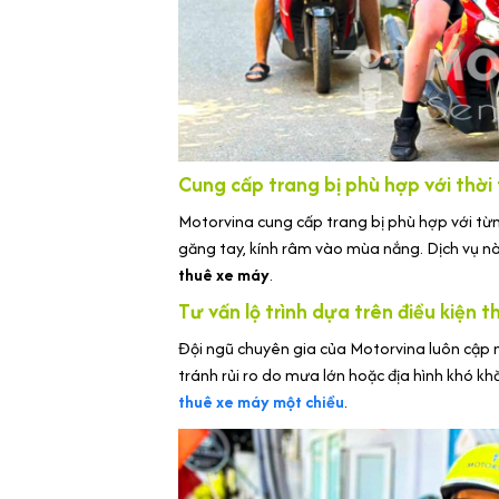
Cung cấp trang bị phù hợp với thời 
Motorvina cung cấp trang bị phù hợp với t
găng tay, kính râm vào mùa nắng. Dịch vụ này
thuê xe máy
.
Tư vấn lộ trình dựa trên điều kiện th
Đội ngũ chuyên gia của Motorvina luôn cập n
tránh rủi ro do mưa lớn hoặc địa hình khó kh
thuê xe máy một chiều
.