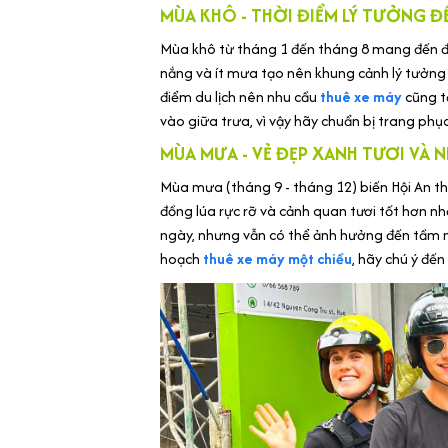
MÙA KHÔ - THỜI ĐIỂM LÝ TƯỞNG Đ
Mùa khô từ tháng 1 đến tháng 8 mang đến điề
nắng và ít mưa tạo nên khung cảnh lý tưởn
điểm du lịch nên nhu cầu
thuê xe máy
cũng tă
vào giữa trưa, vì vậy hãy chuẩn bị trang ph
MÙA MƯA - VẺ ĐẸP XANH TƯƠI VÀ
Mùa mưa (tháng 9 - tháng 12) biến Hội An 
đồng lúa rực rỡ và cảnh quan tươi tốt hơn 
ngày, nhưng vẫn có thể ảnh hưởng đến tầm n
hoạch
thuê xe máy một chiều
, hãy chú ý đến