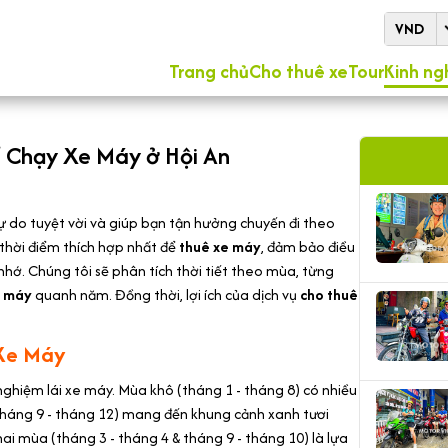
VND
Trang chủ
Cho thuê xe
Tour
Kinh ng
 Chạy Xe Máy ở Hội An
 do tuyệt vời và giúp bạn tận hưởng chuyến đi theo
thời điểm thích hợp nhất để
thuê xe máy
, đảm bảo điều
 nhớ. Chúng tôi sẽ phân tích thời tiết theo mùa, từng
e máy
quanh năm. Đồng thời, lợi ích của dịch vụ
cho thuê
 Xe Máy
 nghiệm lái xe máy. Mùa khô (tháng 1 - tháng 8) có nhiều
háng 9 - tháng 12) mang đến khung cảnh xanh tươi
i mùa (tháng 3 - tháng 4 & tháng 9 - tháng 10) là lựa