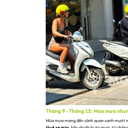
Tháng 9 - Tháng 12: Mùa mưa nhưn
Mùa mưa mang đến cảnh quan xanh mướt như
thuê xe máy
, hãy chuẩn bị áo mưa, túi chống