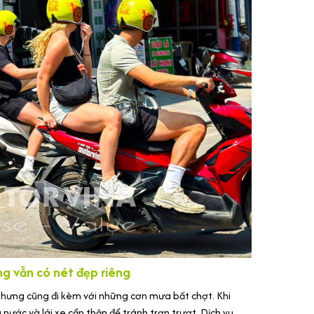
g vẫn có nét đẹp riêng
ng cũng đi kèm với những cơn mưa bất chợt. Khi
 nước và lái xe cẩn thận để tránh trơn trượt. Dịch vụ