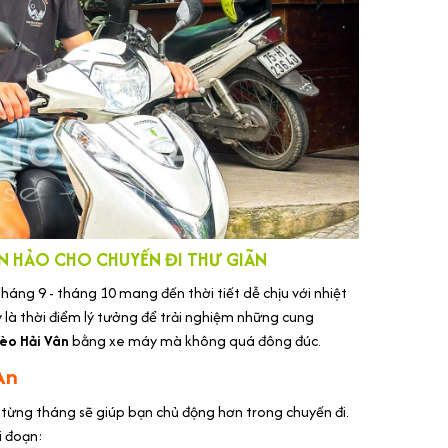
N HẢO CHO CHUYẾN ĐI THƯ GIÃN
háng 9 - tháng 10 mang đến thời tiết dễ chịu với nhiệt
 là thời điểm lý tưởng để trải nghiệm những cung
èo Hải Vân
bằng xe máy mà không quá đông đúc.
An
từng tháng sẽ giúp bạn chủ động hơn trong chuyến đi.
i đoạn: