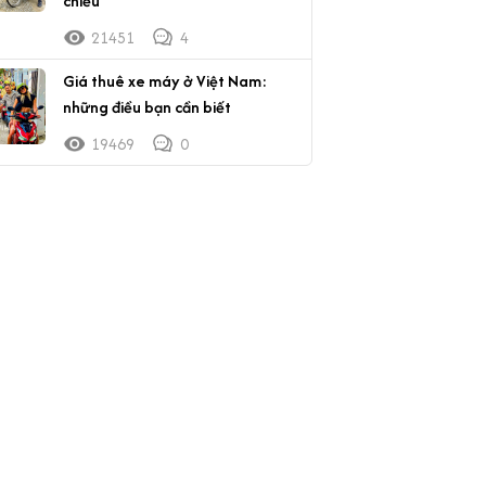
chiều
21451
4
Giá thuê xe máy ở Việt Nam:
những điều bạn cần biết
19469
0