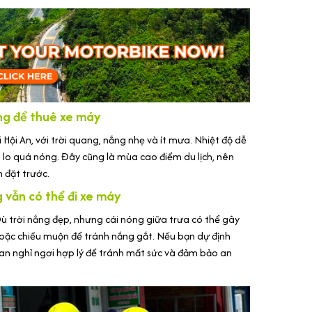
ởng để thuê xe máy
 Hội An, với trời quang, nắng nhẹ và ít mưa. Nhiệt độ dễ
lo quá nóng. Đây cũng là mùa cao điểm du lịch, nên
n đặt trước.
 vẫn có thể đi xe máy
Dù trời nắng đẹp, nhưng cái nóng giữa trưa có thể gây
hoặc chiều muộn để tránh nắng gắt. Nếu bạn dự định
gian nghỉ ngơi hợp lý để tránh mất sức và đảm bảo an