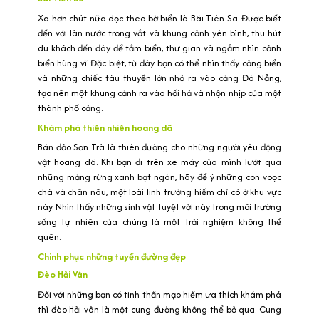
Xa hơn chút nữa dọc theo bờ biển là Bãi Tiên Sa. Được biết
đến với làn nước trong vắt và khung cảnh yên bình, thu hút
du khách đến đây để tắm biển, thư giãn và ngắm nhìn cảnh
biển hùng vĩ. Đặc biệt, từ đây bạn có thể nhìn thấy cảng biển
và những chiếc tàu thuyền lớn nhỏ ra vào cảng Đà Nẵng,
tạo nên một khung cảnh ra vào hối hả và nhộn nhịp của một
thành phố cảng.
Khám phá thiên nhiên hoang dã
Bán đảo Sơn Trà là thiên đường cho những người yêu động
vật hoang dã. Khi bạn đi trên xe máy của mình lướt qua
những mảng rừng xanh bạt ngàn, hãy để ý những con voọc
chà vá chân nâu, một loài linh trưởng hiếm chỉ có ở khu vực
này. Nhìn thấy những sinh vật tuyệt vời này trong môi trường
sống tự nhiên của chúng là một trải nghiệm không thể
quên.
Chinh phục những tuyến đường đẹp
Đèo Hải Vân
Đối với những bạn có tinh thần mạo hiểm ưa thích khám phá
thì đèo Hải vân là một cung đường không thể bỏ qua. Cung