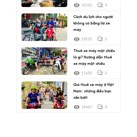
30101
0
Cách du lịch cho người
không có bằng lái xe
máy
28353
0
Thuê xe máy một chiều
là gì? Hướng dẫn thuê
xe máy một chiều
21450
4
Giá thuê xe máy ở Việt
Nam: những điều bạn
cần biết
19467
0