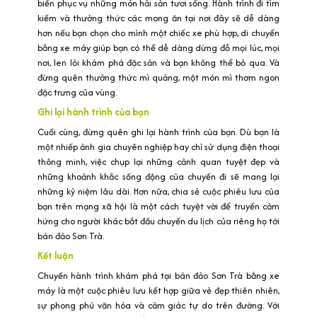
biển phục vụ những món hải sản tươi sống. Hành trình đi tìm
kiếm và thưởng thức các mong ăn tại nơi đây sẽ dễ dàng
hơn nếu bạn chọn cho mình một chiếc xe phù hợp, di chuyển
bằng xe máy giúp bạn có thể dễ dàng dừng đỗ mọi lúc, mọi
nơi, len lỏi khám phá đặc sản và bạn không thể bỏ qua. Và
đừng quên thưởng thức mì quảng, một món mì thơm ngon
đặc trưng của vùng.
Ghi lại hành trình của bạn
Cuối cùng, đừng quên ghi lại hành trình của bạn. Dù bạn là
một nhiếp ảnh gia chuyên nghiệp hay chỉ sử dụng điện thoại
thông minh, việc chụp lại những cảnh quan tuyệt đẹp và
những khoảnh khắc sống động của chuyến đi sẽ mang lại
những kỷ niệm lâu dài. Hơn nữa, chia sẻ cuộc phiêu lưu của
bạn trên mạng xã hội là một cách tuyệt vời để truyền cảm
hứng cho người khác bắt đầu chuyến du lịch của riêng họ tới
bán đảo Sơn Trà.
Kết luận
Chuyến hành trình khám phá tại bán đảo Sơn Trà bằng xe
máy là một cuộc phiêu lưu kết hợp giữa vẻ đẹp thiên nhiên,
sự phong phú văn hóa và cảm giác tự do trên đường. Với