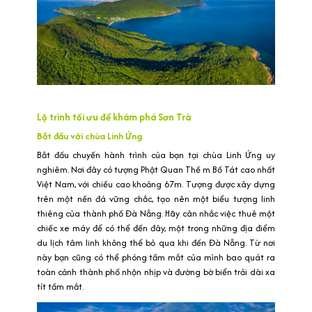
Lộ trình tối ưu để khám phá Sơn Trà
Bắt đầu với chùa Linh Ứng
Bắt đầu chuyến hành trình của bạn tại chùa Linh Ứng uy
nghiêm. Nơi đây có tượng Phật Quan Thế m Bồ Tát cao nhất
Việt Nam, với chiều cao khoảng 67m. Tượng được xây dựng
trên một nền đá vững chắc, tạo nên một biểu tượng linh
thiêng của thành phố Đà Nẵng. Hãy cân nhắc việc thuê một
chiếc xe máy để có thể đến đây, một trong những địa điểm
du lịch tâm linh không thể bỏ qua khi đến Đà Nẵng. Từ nơi
này bạn cũng có thể phóng tầm mắt của mình bao quát ra
toàn cảnh thành phố nhộn nhịp và đường bờ biển trải dài xa
tít tầm mắt.