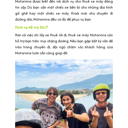
Motorvina được biết đến với dịch vụ cho thuê xe máy đáng
tin cậy. Dù bạn cần một chiếc xe bền bỉ cho những địa hình
gồ ghề hay một chiếc xe máy thoải mái cho chuyến đi
đường dài, Motorvina đều có đủ để phục vụ bạn.
Dịch vụ hỗ trợ 24/7
Hơn cả việc chi lấy xe thuê rồi đi, thuê xe máy Motorvina còn
hỗ trợ bạn trên mọi chặng đường. Nếu bạn gặp bất kỳ vấn đề
nào trong chuyến đi, đội ngũ chăm sóc khách hàng của
Motorvina luôn sẵn sàng giúp đỡ.