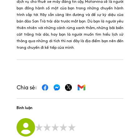
dịch vụ cho thuê xe máy đáng tin cậy, Motorvina sẽ là người
bạn đồng hành số một của bạn trong những chuyến hành
trình sắp tới. Hãy sẵn sàng lên đường và để sự kỳ diệu của
bán đảo Sơn Trà trải dài trước mắt bạn. Dù bạn là người yêu
thiên nhiên với những cánh rừng xanh thẳm, những bãi biển
cát trắng trải dài, hay bạn là người muốn tìm hiểu lịch sử
thông qua những di tích thì nơi đây là địa điểm bạn nên đến
trong chuyến đi kế tiếp của mình.
Chia sẻ:
Bình luận