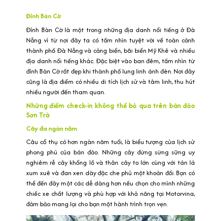
Đỉnh Bàn Cờ
Đỉnh Bàn Cờ là một trong những địa danh nổi tiếng ở Đà
Nẵng vì từ nơi đây ta có tầm nhìn tuyệt vời về toàn cảnh
thành phố Đà Nẵng và cảng biển, bãi biển Mỹ Khê và nhiều
địa danh nổi tiếng khác. Đặc biệt vào ban đêm, tầm nhìn từ
đỉnh Bàn Cờ rất đẹp khi thành phố lung linh ánh đèn. Nơi đây
cũng là địa điểm có nhiều di tích lịch sử và tâm linh, thu hút
nhiều người đến tham quan.
Những điểm check-in không thể bỏ qua trên bán đảo
Sơn Trà
Cây đa ngàn năm
Câu cổ thụ có hơn ngàn năm tuổi, là biểu tượng của lịch sử
phong phú của bán đảo. Những cây đứng sừng sững uy
nghiêm rễ cây khổng lồ và thân cây to lớn cùng với tán lá
xum xuê và đan xen dày đặc che phủ một khoản đồi. Bạn có
thể đến đây một các dễ dàng hơn nếu chọn cho mình những
chiếc xe chất lượng và phù hợp với khả năng tại Motorvina,
đảm bảo mang lại cho bạn một hành trình trọn vẹn.