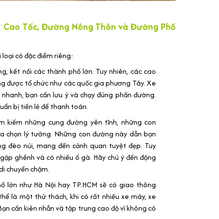
: Cao Tốc, Đường Nông Thôn và Đường Phố
loại có đặc điểm riêng:
, kết nối các thành phố lớn. Tuy nhiên, các cao
ng được tổ chức như các quốc gia phương Tây. Xe
ất nhanh, bạn cần lưu ý và chạy đúng phần đường.
huẩn bị tiền lẻ để thanh toán.
 kiếm những cung đường yên tĩnh, những con
ựa chọn lý tưởng. Những con đường này dẫn bạn
ng đèo núi, mang đến cảnh quan tuyệt đẹp. Tuy
gập ghềnh và có nhiều ổ gà. Hãy chú ý đến động
 di chuyển chậm.
ố lớn như Hà Nội hay TP.HCM sẽ có giao thông
hể là một thử thách, khi có rất nhiều xe máy, xe
Bạn cần kiên nhẫn và tập trung cao độ vì không có