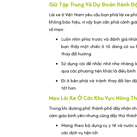
Giữ Tập Trung Và Dự Đoán Hành Độ
Lái xe ở Việt Nam yêu cầu bạn phải lái xe ph
không báo hiệu, vì vậy bạn cần phải cảnh gi
số mẹo:
Luôn nhìn phía trước và đánh giá nhữn
bạn thấy một chiếc ô tô đang có xu
thay đổi hướng.
Sử dụng còi để nhắc nhở nhẹ nhàng k
qua các phương tiện khác là điều bình
Đi ở bên phải và tránh thay đổi làn đ
tốt hơn.
Mẹo Lái Xe Ở Các Khu Vực Nông Th
Trong khi đường phố thành phố đầy nhộn nh
cảm giác bình yên nhưng cũng đầy thử thách. 
Mang theo bộ dụng cụ y tế và nước uố
các dịch vụ tiện ích.