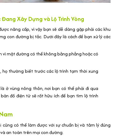
 Đang Xây Dựng và Lộ Trình Vòng
được nâng cấp, vì vậy bạn sẽ dễ dàng gặp phải các khu
ững con đường bị tắc. Dưới đây là cách để bạn xử lý các
àn vì mặt đường có thể không bằng phẳng hoặc có
 họ thường biết trước các lộ trình tạm thời xung
t là ở vùng nông thôn, nơi bạn có thể phải đi qua
n đồ điện tử sẽ rất hữu ích để bạn tìm lộ trình
 Nam
 cũng có thể làm được với sự chuẩn bị và tâm lý đúng
n và an toàn trên mọi con đường.