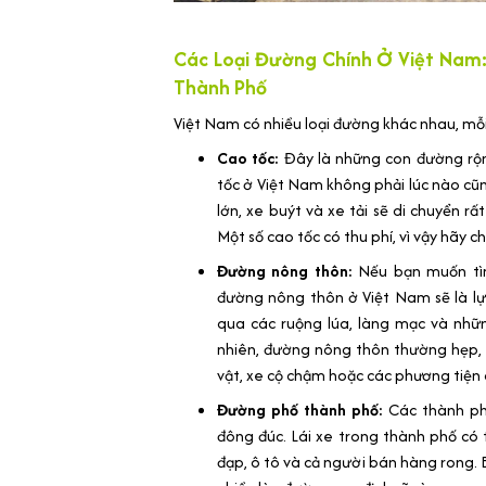
Các Loại Đường Chính Ở Việt Nam
Thành Phố
Việt Nam có nhiều loại đường khác nhau, mỗi 
Cao tốc:
Đây là những con đường rộng
tốc ở Việt Nam không phải lúc nào cũ
lớn, xe buýt và xe tải sẽ di chuyển r
Một số cao tốc có thu phí, vì vậy hãy c
Đường nông thôn:
Nếu bạn muốn tìm
đường nông thôn ở Việt Nam sẽ là l
qua các ruộng lúa, làng mạc và nhữ
nhiên, đường nông thôn thường hẹp, 
vật, xe cộ chậm hoặc các phương tiện
Đường phố thành phố:
Các thành ph
đông đúc. Lái xe trong thành phố có t
đạp, ô tô và cả người bán hàng rong. 