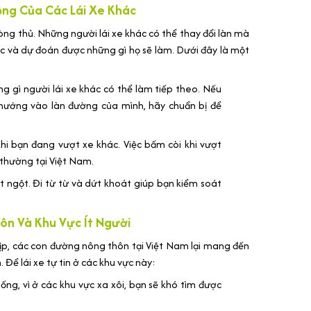
ng Của Các Lái Xe Khác
òng thủ. Những người lái xe khác có thể thay đổi làn mà
ác và dự đoán được những gì họ sẽ làm. Dưới đây là một
g gì người lái xe khác có thể làm tiếp theo. Nếu
 hướng vào làn đường của mình, hãy chuẩn bị để
hi bạn đang vượt xe khác. Việc bấm còi khi vượt
 thường tại Việt Nam.
ột ngột. Đi từ từ và dứt khoát giúp bạn kiểm soát
ôn Và Khu Vực Ít Người
ịp, các con đường nông thôn tại Việt Nam lại mang đến
Để lái xe tự tin ở các khu vực này:
ng, vì ở các khu vực xa xôi, bạn sẽ khó tìm được