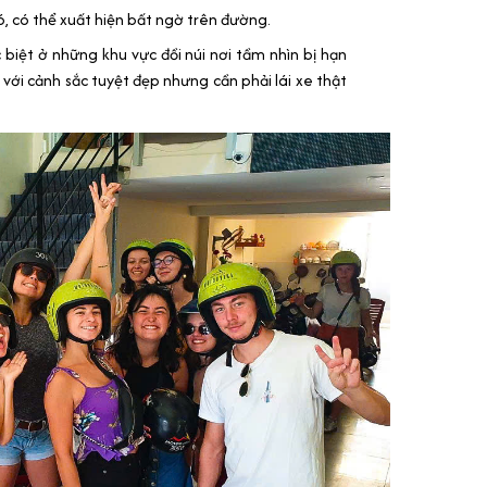
ó, có thể xuất hiện bất ngờ trên đường.
 biệt ở những khu vực đồi núi nơi tầm nhìn bị hạn
g với cảnh sắc tuyệt đẹp nhưng cần phải lái xe thật