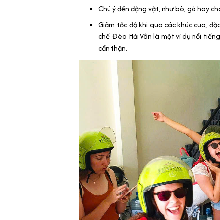
Chú ý đến động vật, như bò, gà hay ch
Giảm tốc độ khi qua các khúc cua, đặc
chế. Đèo Hải Vân là một ví dụ nổi tiến
cẩn thận.