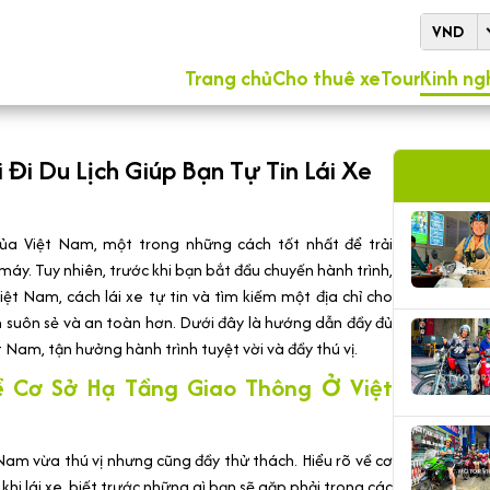
VND
Trang chủ
Cho thuê xe
Tour
Kinh ng
i Du Lịch Giúp Bạn Tự Tin Lái Xe
ủa Việt Nam, một trong những cách tốt nhất để trải
 máy. Tuy nhiên, trước khi bạn bắt đầu chuyến hành trình,
iệt Nam, cách lái xe tự tin và tìm kiếm một địa chỉ cho
n suôn sẻ và an toàn hơn. Dưới đây là hướng dẫn đầy đủ
t Nam, tận hưởng hành trình tuyệt vời và đầy thú vị.
ề Cơ Sở Hạ Tầng Giao Thông Ở Việt
Nam vừa thú vị nhưng cũng đầy thử thách. Hiểu rõ về cơ
khi lái xe, biết trước những gì bạn sẽ gặp phải trong các