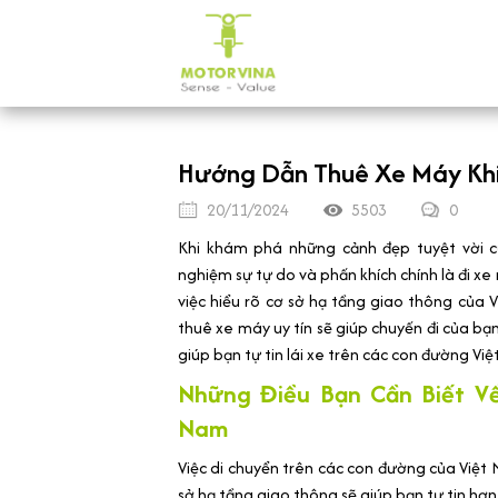
Hướng Dẫn Thuê Xe Máy Khi Đ
20/11/2024
5503
0
Khi khám phá những cảnh đẹp tuyệt vời c
nghiệm sự tự do và phấn khích chính là đi xe
việc hiểu rõ cơ sở hạ tầng giao thông của V
thuê xe máy uy tín sẽ giúp chuyến đi của bạ
giúp bạn tự tin lái xe trên các con đường Việ
Những Điều Bạn Cần Biết V
Nam
Việc di chuyển trên các con đường của Việt 
sở hạ tầng giao thông sẽ giúp bạn tự tin hơn 