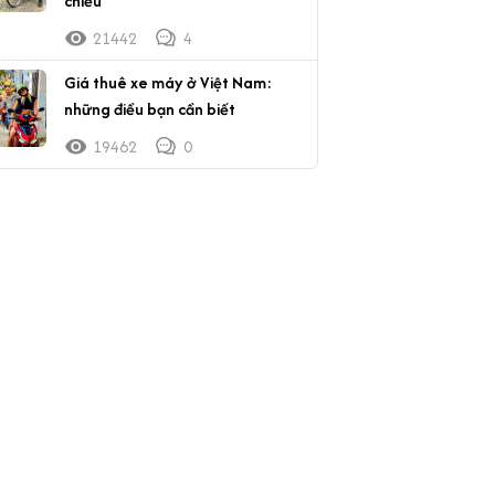
chiều
21442
4
Giá thuê xe máy ở Việt Nam:
những điều bạn cần biết
19462
0