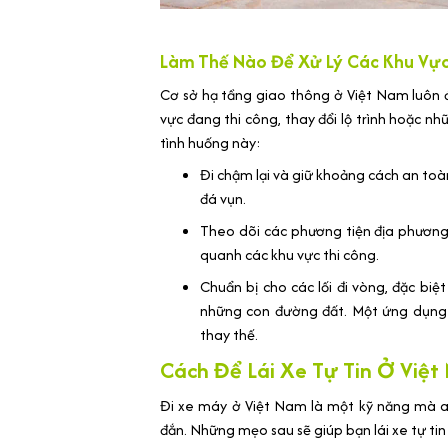
Làm Thế Nào Để Xử Lý Các Khu Vực
Cơ sở hạ tầng giao thông ở Việt Nam luôn 
vực đang thi công, thay đổi lộ trình hoặc nh
tình huống này:
Đi chậm lại và giữ khoảng cách an to
đá vụn.
Theo dõi các phương tiện địa phương,
quanh các khu vực thi công.
Chuẩn bị cho các lối đi vòng, đặc biệ
những con đường đất. Một ứng dụng bả
thay thế.
Cách Để Lái Xe Tự Tin Ở Việt
Đi xe máy ở Việt Nam là một kỹ năng mà ai
đắn. Những mẹo sau sẽ giúp bạn lái xe tự ti