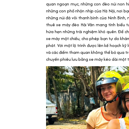
quan ngoạn mục, những con đèo núi non h
những con phố nhộn nhịp của Hà Nội, nơi bạ
những núi đá vôi thanh bình của Ninh Bình
thuê xe máy đèo Hải Vân mang tính biểu t
hứa hẹn những trải nghiệm khó quên. Để chu
xe máy một chiều, cho phép bạn tự do khám 
phát. Với một lộ trình được lên kế hoạch kỹ
và các điểm tham quan không thể bỏ qua trê
chuyến phiêu lưu bằng xe máy kéo dài một 