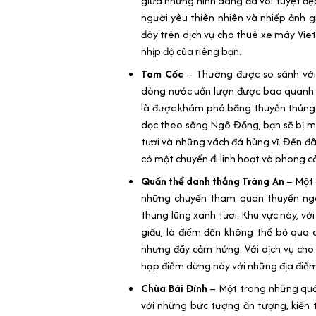
giữa những hình dáng đá vôi tuyệt đẹ
người yêu thiên nhiên và nhiếp ảnh 
đây trên dịch vụ cho thuê xe máy Vi
nhịp độ của riêng bạn.
Tam Cốc
– Thường được so sánh với
dòng nước uốn lượn được bao quanh b
là được khám phá bằng thuyền thúng
dọc theo sông Ngô Đồng, bạn sẽ bị m
tươi và những vách đá hùng vĩ. Đến 
có một chuyến đi linh hoạt và phong 
Quần thể danh thắng Tràng An
– Một 
những chuyến tham quan thuyền ng
thung lũng xanh tươi. Khu vực này, v
giấu, là điểm đến không thể bỏ qua 
nhưng đầy cảm hứng. Với dịch vụ cho
hợp điểm dừng này với những địa điểm
Chùa Bái Đính
– Một trong những quầ
với những bức tượng ấn tượng, kiến