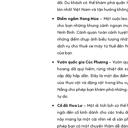
đồi. Du khách có thể khám phá quần 
lớn nhất Việt Nam và tận hưởng không 
Điểm ngắm Hang Múa
– Một cuộc leo
cho bạn những khung cảnh ngoạn mục
Ninh Bình. Cảnh quan toàn cảnh tuyệt
những điểm chụp ảnh biểu tượng nhất
dịch vụ cho thuê xe máy từ Huế đến H
của bạn.
Vườn quốc gia Cúc Phương
– Vườn quố
hoang dã quý hiếm, rừng nhiệt đới 
cấp đầy hấp dẫn. Đây là một địa điể
của thực vật và động vật trong khu v
Nẵng cho phép bạn khám phá những c
tự do.
Cố đô Hoa Lư
– Một di tích lịch sử th
ngôi đền cổ kính dành cho các triều 
này mang lại một cái nhìn về di sản 
phép bạn có một chuyến thăm dễ dàng