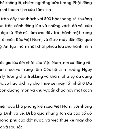
thể khổng lồ, chiêm ngưỡng bức tượng Phật đồng
khí thanh tịnh của tâm linh.
 trèo đầy thử thách với 500 bậc thang sẽ thưởng
 trên cánh đồng lúa và những vách đá vôi của
 đẹp từ đỉnh núi làm cho đây trở thành một trong
 ở miền Bắc Việt Nam, và đi xe máy đến đây qua
ội An tạo thêm một chút phiêu lưu cho hành trình
c gia lâu đời nhất của Việt Nam, nơi có động vật
xanh tươi và Trung tâm Cứu hộ Linh trưởng Nguy
m lý tưởng cho trekking và khám phá sự đa dạng
ực. Sở hữu dịch vụ cho thuê xe máy tốt nhất ở Đà
on đường mòn và khu vực ẩn chứa này một cách
ể hiện quá khứ phong kiến của Việt Nam, với những
đại Đinh và Lê. Đi bộ qua những tàn dư của cố đô
phong phú của đất nước, và việc thuê xe máy cho
 và sâu sắc.