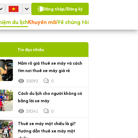
Đăng nhập/Đăng ký
hiệm du lịch
Khuyến mãi
Về chúng tôi
Tin đọc nhiều
Nắm rõ giá thuê xe máy và cách
tìm nơi thuê xe máy giá rẻ
30092
0
Cách du lịch cho người không có
bằng lái xe máy
28341
0
Thuê xe máy một chiều là gì?
Hướng dẫn thuê xe máy một