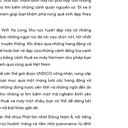
p. Khu vực thanh bình này rất phù hợp cho những
gia tìm kiếm những cảnh quan nguyên sơ. Đi xe ở
etnam giúp bạn khám phá vùng quê xinh đẹp theo
 Vịnh Hạ Long, khu vực tuyệt đẹp này có những
ởi những ngọn núi đá vôi cao chót vót, tốt nhất
 truyền thống. Khi chèo qua những hang động và
ê hoặc bởi vẻ đẹp của những cánh đồng lúa xanh
đây bằng cách thuê xe máy Vietnam cho phép bạn
cảnh qua vùng quê Việt Nam.
di sản thế giới được UNESCO công nhận, cung cấp
oạn mục qua một mạng lưới các hang động và
ới những dòng nước yên tĩnh và những ngôi đền ẩn
cho những ai tìm kiếm một trải nghiệm bình yên
 thuê xe máy một chiều, bạn có thể dễ dàng kết
 nổi bật khác gần đó.
n thể chùa Phật lớn nhất Đông Nam Á, nổi tiếng
 trúc hoành tráng và tầm nhìn panorama từ đỉnh