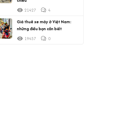
chiều
21427
4
Giá thuê xe máy ở Việt Nam:
những điều bạn cần biết
19457
0