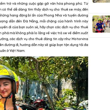
iểm trở và những cuộc gặp gỡ văn hóa phong phú. Từ
n có thể dễ dàng tìm thấy dịch vụ cho thuê xe máy, đến
, những hang động bí ẩn của Phong Nha và tuyến đường
ượng dẫn đến Đà Nẵng, mỗi chặng của hành trình này
yến đi của bạn suôn sẻ, hãy chọn các dịch vụ cho thuê
phá mà không phải lo lắng về việc trả xe về điểm xuất
 lưỡng, các dịch vụ cho thuê đáng tin cậy như Motorvina
n đường đi, hướng dẫn này sẽ giúp bạn tận dụng tối đa
tuần ở Việt Nam.