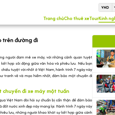
VND
Trang chủ
Cho thuê xe
Tour
Kinh ng
 trên đường đi
ng người đam mê xe máy, với những cảnh quan tuyệt
 kết hợp sôi động giữa văn hóa và phiêu lưu. Nếu bạn
chiều tuyệt vời nhất ở Việt Nam, hành trình 7 ngày này
ư tranh vẽ và mạo hiểm nhất, đảm bảo một chuyến đi
t chuyến đi xe máy một tuần
qua Việt Nam đòi hỏi sự chuẩn bị cẩn thận để đảm bảo
à đất nước xinh đẹp này mang lại. Hành trình 7 ngày này
phiêu lưu, những người khao khát sự kết hợp giữa cảnh