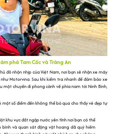
Khám phá Tam Cốc và Tràng An
 thủ đô nhộn nhịp của Việt Nam, nơi bạn sẽ nhận xe máy
 như Motorvina. Sau khi kiểm tra nhanh để đảm bảo xe
ầu một chuyến đi phong cảnh về phía nam tới Ninh Bình,
có một số điểm đến không thể bỏ qua cho thấy vẻ đẹp tự
ột khu vực đất ngập nước yên tĩnh nơi bạn có thể
ên bình và quan sát động vật hoang dã quý hiếm