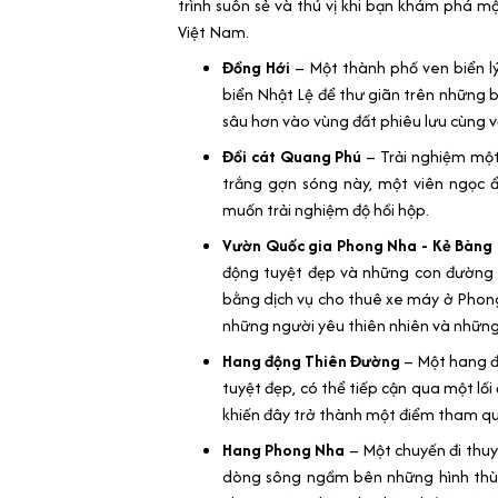
trình suôn sẻ và thú vị khi bạn khám phá 
Việt Nam.
Đồng Hới
– Một thành phố ven biển l
biển Nhật Lệ để thư giãn trên những b
sâu hơn vào vùng đất phiêu lưu cùng 
Đồi cát Quang Phú
– Trải nghiệm một
trắng gợn sóng này, một viên ngọc 
muốn trải nghiệm độ hồi hộp.
Vườn Quốc gia Phong Nha - Kẻ Bàng
động tuyệt đẹp và những con đường 
bằng dịch vụ cho thuê xe máy ở Phong
những người yêu thiên nhiên và nhữn
Hang động Thiên Đường
– Một hang 
tuyệt đẹp, có thể tiếp cận qua một lối
khiến đây trở thành một điểm tham q
Hang Phong Nha
– Một chuyến đi thu
dòng sông ngầm bên những hình thù 