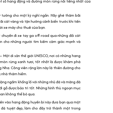
một số hang động và đường mòn rừng nổi tiếng nhất của
ý tưởng cho một kỳ nghỉ ngắn. Hãy ghé thăm bãi
ãi cát vàng và tận hưởng cảnh biển trước khi tiến
với xe máy cho thuê của bạn.
 chuyến đi xe tay ga off-road qua những đồi cát
ẩn cho những người tìm kiếm cảm giác mạnh và
– Một di sản thế giới UNESCO, nơi có những hang
mòn rừng xanh tươi, tốt nhất là được khám phá
 Nha. Công viên rộng lớn này là thiên đường cho
g nhà thám hiểm.
động ngầm khổng lồ với những nhũ đá và măng đá
 đi gỗ được bảo trì tốt. Những hình thù ngoạn mục
uan không thể bỏ qua.
yền vào hang động huyền bí này đưa bạn qua một
đá tuyệt đẹp, làm cho đây trở thành một trong