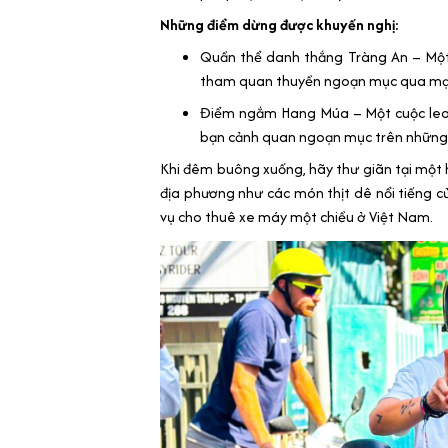
Những điểm dừng được khuyến nghị:
Quần thể danh thắng Tràng An – Một
tham quan thuyền ngoạn mục qua mạng
Điểm ngắm Hang Múa – Một cuộc leo 
bạn cảnh quan ngoạn mục trên những c
Khi đêm buông xuống, hãy thư giãn tại mộ
địa phương như các món thịt dê nổi tiếng củ
vụ cho thuê xe máy một chiều ở Việt Nam.