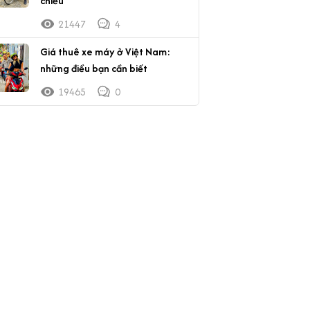
chiều
21447
4
Giá thuê xe máy ở Việt Nam:
những điều bạn cần biết
19465
0