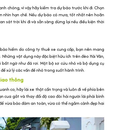
hanh chóng, vì vậy hãy kiểm tra dự báo trước khi đi. Chọn
m nhìn hạn chế. Nếu dự báo có mưa, tốt nhất nên hoãn
 sát trời khi đi và sẵn sàng dừng lại nếu điều kiện thời
ũ bảo hiểm do công ty thuê xe cung cấp, bạn nên mang
. Những vật dụng này đặc biệt hữu ích trên đèo Hải Vân,
i bất ngờ như đá rơi. Một bộ sơ cứu nhỏ và bộ dụng cụ
để xử lý các vấn đề nhỏ trong suốt hành trình.
 giao thông
h co, hãy lái xe thật cẩn trọng và luôn đi về phía bên
n cua gắt và thay đổi độ cao đòi hỏi người lái phải bình
àn để vừa bảo đảm an toàn, vừa có thể ngắm cảnh đẹp hai