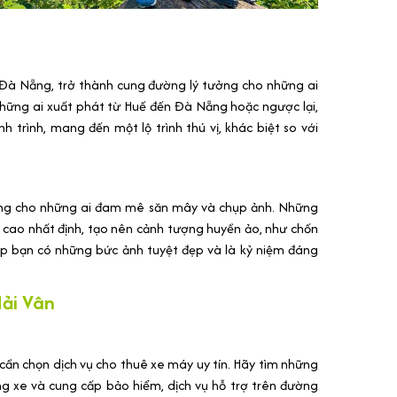
à Đà Nẵng, trở thành cung đường lý tưởng cho những ai
hững ai xuất phát từ Huế đến Đà Nẵng hoặc ngược lại,
 trình, mang đến một lộ trình thú vị, khác biệt so với
tưởng cho những ai đam mê săn mây và chụp ảnh. Những
ao nhất định, tạo nên cảnh tượng huyền ảo, như chốn
iúp bạn có những bức ảnh tuyệt đẹp và là kỷ niệm đáng
ải Vân
cần chọn dịch vụ cho thuê xe máy uy tín. Hãy tìm những
ng xe và cung cấp bảo hiểm, dịch vụ hỗ trợ trên đường