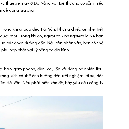
 vụ thuê xe máy ở Đà Nẵng và Huế thường có sẵn nhiều
n dễ dàng lựa chọn.
trọng khi đi qua đèo Hải Vân. Những chiếc xe nhẹ, tiết
 người mới. Trong khi đó, người có kinh nghiệm lái xe hơn
qua các đoạn đường dốc. Nếu còn phân vân, bạn có thể
 phù hợp nhất với kỹ năng và địa hình.
y, bao gồm phanh, đèn, còi, lốp và đồng hồ nhiên liệu.
trạng xích có thể ảnh hưởng đến trải nghiệm lái xe, đặc
èo Hải Vân. Nếu phát hiện vấn đề, hãy yêu cầu công ty