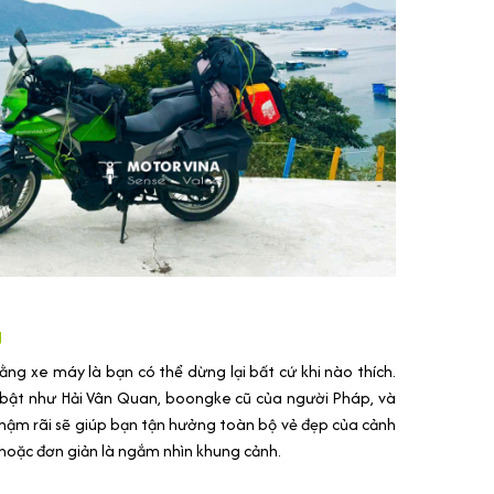
g
ằng xe máy là bạn có thể dừng lại bất cứ khi nào thích.
 bật như Hải Vân Quan, boongke cũ của người Pháp, và
hậm rãi sẽ giúp bạn tận hưởng toàn bộ vẻ đẹp của cảnh
 hoặc đơn giản là ngắm nhìn khung cảnh.