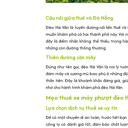
Cầu nối giữa Huế và Đà Nẵng
Đèo Hải Vân là tuyến đường nối liền Huế v
muốn khám phá cả hai thành phố này. Với n
đây là điểm nhấn không thể thiếu trong hành
những con đường thông thường.
Thiên đường săn mây
Đúng như tên gọi, đèo Hải Vân là nơi lý 
đám mây và sương mù bao phủ ở những độ c
thần tiên. Đây là khoảnh khắc đáng giá, g
nhớ cho hành trình khám phá đèo Hải Vân.
Mẹo thuê xe máy phượt đèo H
Lựa chọn dịch vụ thuê xe uy tín
Để có một chuyến đi an toàn, trước hết bạn 
công ty có đánh giá tốt, đảm bảo chất lượ