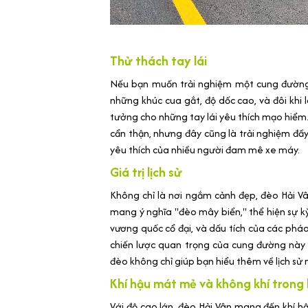
Thử thách tay lái
Nếu bạn muốn trải nghiệm một cung đường 
những khúc cua gắt, độ dốc cao, và đôi khi
tưởng cho những tay lái yêu thích mạo hiểm.
cẩn thận, nhưng đây cũng là trải nghiệm đầy 
yêu thích của nhiều người đam mê xe máy.
Giá trị lịch sử
Không chỉ là nơi ngắm cảnh đẹp, đèo Hải Vân
mang ý nghĩa "đèo mây biển," thể hiện sự kỳ 
vương quốc cổ đại, và dấu tích của các pháo
chiến lược quan trọng của cung đường này 
đèo không chỉ giúp bạn hiểu thêm về lịch sử
Khí hậu mát mẻ và không khí trong 
Với độ cao lớn, đèo Hải Vân mang đến khí h