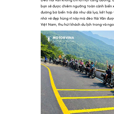
bạn sẽ được chiêm ngưỡng toàn cảnh biển xa
đường bờ biển trải dài như dải lụa, kết hợp
nhờ vẻ đẹp hùng vĩ này mà đèo Hải Vân đư
Việt Nam, thu hút khách du lịch trong và ngo