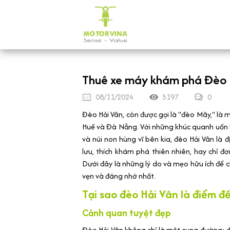
Thuê xe máy khám phá Đèo 
08/11/2024
5197
0
Đèo Hải Vân, còn được gọi là "đèo Mây," là 
Huế và Đà Nẵng. Với những khúc quanh uốn 
và núi non hùng vĩ bên kia, đèo Hải Vân l
lưu, thích khám phá thiên nhiên, hay chỉ 
Dưới đây là những lý do và mẹo hữu ích để 
vẹn và đáng nhớ nhất.
Tại sao đèo Hải Vân là điểm đ
Cảnh quan tuyệt đẹp
Đèo Hải Vân không chỉ là một cung đường; đó 