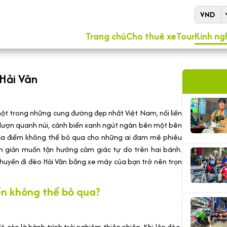
VND
Trang chủ
Cho thuê xe
Tour
Kinh ng
Hải Vân
một trong những cung đường đẹp nhất Việt Nam, nối liền
lượn quanh núi, cảnh biển xanh ngút ngàn bên một bên
à địa điểm không thể bỏ qua cho những ai đam mê phiêu
đơn giản muốn tận hưởng cảm giác tự do trên hai bánh.
chuyến đi đèo Hải Vân bằng xe máy của bạn trở nên trọn
ến không thể bỏ qua?
còn là hành trình trải nghiệm thiên nhiên. Khi lên đèo,