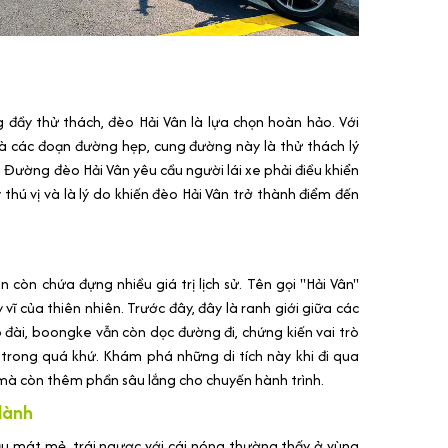
đầy thử thách, đèo Hải Vân là lựa chọn hoàn hảo. Với
 là các đoạn đường hẹp, cung đường này là thử thách lý
 Đường đèo Hải Vân yêu cầu người lái xe phải điều khiển
thú vị và là lý do khiến đèo Hải Vân trở thành điểm đến
 còn chứa đựng nhiều giá trị lịch sử. Tên gọi "Hải Vân"
vĩ của thiên nhiên. Trước đây, đây là ranh giới giữa các
 đài, boongke vẫn còn dọc đường đi, chứng kiến vai trò
trong quá khứ. Khám phá những di tích này khi đi qua
 mà còn thêm phần sâu lắng cho chuyến hành trình.
lành
ậu mát mẻ, trái ngược với cái nóng thường thấy ở vùng