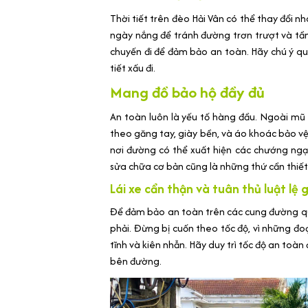
Thời tiết trên đèo Hải Vân có thể thay đổi n
ngày nắng để tránh đường trơn trượt và tầ
chuyến đi để đảm bảo an toàn. Hãy chú ý quan
tiết xấu đi.
Mang đồ bảo hộ đầy đủ
An toàn luôn là yếu tố hàng đầu. Ngoài m
theo găng tay, giày bền, và áo khoác bảo vệ
nơi đường có thể xuất hiện các chướng ngạ
sửa chữa cơ bản cũng là những thứ cần thiết 
Lái xe cẩn thận và tuân thủ luật lệ
Để đảm bảo an toàn trên các cung đường quan
phải. Đừng bị cuốn theo tốc độ, vì những đoạ
tĩnh và kiên nhẫn. Hãy duy trì tốc độ an to
bên đường.