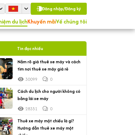
Đăng nhập/Đăng ký
hiệm du lịch
Khuyến mãi
Về chúng tôi
Tin đọc nhiều
Nắm rõ giá thuê xe máy và cách
tìm nơi thuê xe máy giá rẻ
30099
0
Cách du lịch cho người không có
bằng lái xe máy
28351
0
Thuê xe máy một chiều là gì?
Hướng dẫn thuê xe máy một