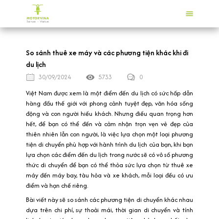
So sánh thuê xe máy và các phương tiện khác khi đi
du lịch
30/09/2024
5733
0
Việt Nam được xem là một điểm đến du lịch có sức hấp dẫn
hàng đầu thế giới với phong cảnh tuyệt đẹp, văn hóa sống
động và con người hiếu khách. Nhưng điều quan trọng hơn
hết, để bạn có thể đến và cảm nhận trọn vẹn vẻ đẹp của
thiên nhiên lẫn con người, là việc lựa chọn một loại phương
tiện di chuyển phù hợp với hành trình du lịch của bạn, khi bạn
lựa chọn các điểm đến du lịch trong nước sẽ có vô số phương
thức di chuyển để bạn có thể thỏa sức lựa chọn từ thuê xe
máy đến máy bay, tàu hỏa và xe khách, mỗi loại đều có ưu
điểm và hạn chế riêng.
Bài viết này sẽ so sánh các phương tiện di chuyển khác nhau
dựa trên chi phí, sự thoải mái, thời gian di chuyển và tính