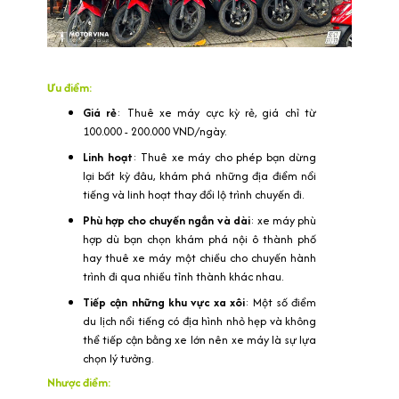
Ưu điểm:
Giá rẻ
: Thuê xe máy cực kỳ rẻ, giá chỉ từ
100.000 - 200.000 VND/ngày.
Linh hoạt
: Thuê xe máy cho phép bạn dừng
lại bất kỳ đâu, khám phá những địa điểm nổi
tiếng và linh hoạt thay đổi lộ trình chuyến đi.
Phù hợp cho chuyến ngắn và dài
: xe máy phù
hợp dù bạn chọn khám phá nội ô thành phố
hay thuê xe máy một chiều cho chuyến hành
trình đi qua nhiều tỉnh thành khác nhau.
Tiếp cận những khu vực xa xôi
: Một số điểm
du lịch nổi tiếng có địa hình nhỏ hẹp và không
thể tiếp cận bằng xe lớn nên xe máy là sự lựa
chọn lý tưởng.
Nhược điểm: