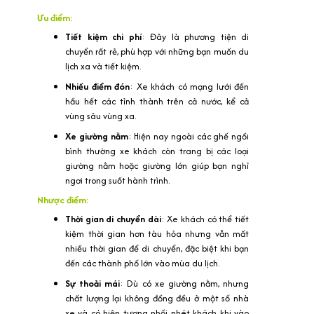
Ưu điểm:
Tiết kiệm chi phí
: Đây là phương tiện di
chuyển rất rẻ, phù hợp với những bạn muốn du
lịch xa và tiết kiệm.
Nhiều điểm đón
: Xe khách có mạng lưới đến
hầu hết các tỉnh thành trên cả nước, kể cả
vùng sâu vùng xa.
Xe giường nằm
: Hiện nay ngoài các ghế ngồi
bình thường xe khách còn trang bị các loại
giường nằm hoặc giường lớn giúp bạn nghỉ
ngơi trong suốt hành trình.
Nhược điểm:
Thời gian di chuyển dài
: Xe khách có thể tiết
kiệm thời gian hơn tàu hỏa nhưng vẫn mất
nhiều thời gian để di chuyển, đặc biệt khi bạn
đến các thành phố lớn vào mùa du lịch.
Sự thoải mái
: Dù có xe giường nằm, nhưng
chất lượng lại không đồng đều ở một số nhà
xe và có hiện tượng nhồi nhét khách khi vào