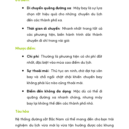
Di chuyển quãng đường xa
: Máy bay là sự lựa
chọn rất hiệu quả cho những chuyến du lịch
đến các thành phố xa.
Thời gian di chuyển
: Nhanh nhất trong tất cả
các phương tiện, biến hành trình dài thành
chuyến đi chỉ trong vài giờ.
Nhược điểm:
Chi phí
: Thường là phương tiện có chi phí đắt
nhất, đặc biệt vào mùa cao điểm du lịch.
Sự thoải mái
: Thủ tục an ninh, chờ đợi tại sân
bay và chỗ ngồi chật chội khiến chuyến bay
không phải lúc nào cũng thoải mái.
Điểm đến không đa dạng
: Mặc dù có thể đi
quãng đường xa nhanh chóng, nhưng máy
bay lại không thể đến các thành phố nhỏ.
Tàu hỏa
Hệ thống đường sắt Bắc Nam có thể mang đến cho bạn trải
nghiệm du lịch vừa mới lạ vừa tận hưởng được các khung