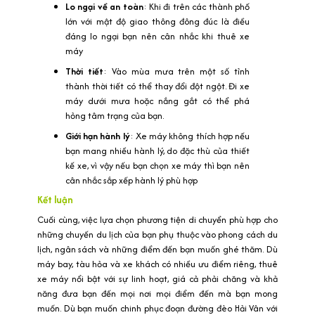
Lo ngại về an toàn
: Khi đi trên các thành phố
lớn với mật độ giao thông đông đúc là điều
đáng lo ngại bạn nên cân nhắc khi thuê xe
máy
Thời tiết
: Vào mùa mưa trên một số tỉnh
thành thời tiết có thể thay đổi đột ngột. Đi xe
máy dưới mưa hoặc nắng gắt có thể phá
hỏng tâm trạng của bạn.
Giới hạn hành lý
: Xe máy không thích hợp nếu
bạn mang nhiều hành lý, do đặc thù của thiết
kế xe, vì vậy nếu bạn chọn xe máy thì bạn nên
cân nhắc sắp xếp hành lý phù hợp
Kết luận
Cuối cùng, việc lựa chọn phương tiện di chuyển phù hợp cho
những chuyến du lịch của bạn phụ thuộc vào phong cách du
lịch, ngân sách và những điểm đến bạn muốn ghé thăm. Dù
máy bay, tàu hỏa và xe khách có nhiều ưu điểm riêng, thuê
xe máy nổi bật với sự linh hoạt, giá cả phải chăng và khả
năng đưa bạn đến mọi nơi mọi điểm đến mà bạn mong
muốn. Dù bạn muốn chinh phục đoạn đường đèo Hải Vân với