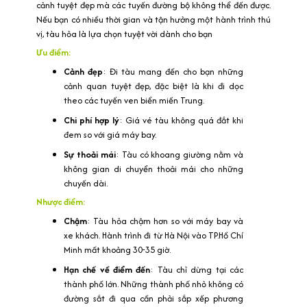
cảnh tuyệt đẹp mà các tuyến đường bộ không thể đến được.
Nếu bạn có nhiều thời gian và tận hưởng một hành trình thú
vị, tàu hỏa là lựa chọn tuyệt vời dành cho bạn
Ưu điểm:
Cảnh đẹp
: Đi tàu mang đến cho bạn những
cảnh quan tuyệt đẹp, đặc biệt là khi đi dọc
theo các tuyến ven biển miền Trung.
Chi phí hợp lý
: Giá vé tàu không quá đắt khi
đem so với giá máy bay.
Sự thoải mái
: Tàu có khoang giường nằm và
không gian di chuyển thoải mái cho những
chuyến dài.
Nhược điểm:
Chậm
: Tàu hỏa chậm hơn so với máy bay và
xe khách. Hành trình đi từ Hà Nội vào TP.Hồ Chí
Minh mất khoảng 30-35 giờ.
Hạn chế về điểm đến
: Tàu chỉ dừng tại các
thành phố lớn. Những thành phố nhỏ không có
đường sắt đi qua cần phải sắp xếp phương