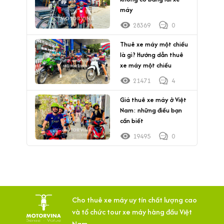
máy
28369
0
Thuê xe máy một chiều
là gì? Hướng dẫn thuê
xe máy một chiều
21471
4
Giá thuê xe máy ở Việt
Nam: những điều bạn
cần biết
19495
0
Cho thuê xe máy uy tín chất lượng cao
và tổ chức tour xe máy hàng đầu Việt
Nam