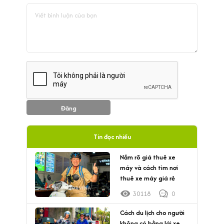
Đăng
Tin đọc nhiều
Nắm rõ giá thuê xe
máy và cách tìm nơi
thuê xe máy giá rẻ
30118
0
Cách du lịch cho người
không có bằng lái xe