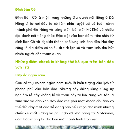
Đỉnh Bàn Cờ
Đỉnh Bàn Cờ là một trong những địa danh nổi tiếng ở Đà
Nẵng vì từ nơi đây ta có tầm nhìn tuyệt vời về toàn cảnh
thành phố Đà Nẵng và cảng biển, bãi biển Mỹ Khê và nhiều
địa danh nổi tiếng khác. Đặc biệt vào ban đêm, tầm nhìn từ
đỉnh Bàn Cờ rất đẹp khi thành phố lung linh ánh đèn. Nơi đây
cũng là địa điểm có nhiều di tích lịch sử và tâm linh, thu hút
nhiều người đến tham quan.
Những điểm check-in không thể bỏ qua trên bán đảo
Sơn Trà
Cây đa ngàn năm
Câu cổ thụ có hơn ngàn năm tuổi, là biểu tượng của lịch sử
phong phú của bán đảo. Những cây đứng sừng sững uy
nghiêm rễ cây khổng lồ và thân cây to lớn cùng với tán lá
xum xuê và đan xen dày đặc che phủ một khoản đồi. Bạn có
thể đến đây một các dễ dàng hơn nếu chọn cho mình những
chiếc xe chất lượng và phù hợp với khả năng tại Motorvina,
đảm bảo mang lại cho bạn một hành trình trọn vẹn.