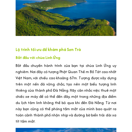
Lộ trình tối ưu để khám phá Sơn Trà
Bắt đầu với chùa Linh Ứng
Bắt đầu chuyến hành trình của bạn tại chùa Linh Ứng uy
nghiêm. Nơi đây có tượng Phật Quan Thế m Bồ Tát cao nhất
Việt Nam, với chiều cao khoảng 67m. Tượng được xây dựng
trên một nền đá vững chắc, tạo nên một biểu tượng linh
thiêng của thành phố Đà Nẵng. Hãy cân nhắc việc thuê một
chiếc xe máy để có thể đến đây, một trong những địa điểm
du lịch tâm linh không thể bỏ qua khi đến Đà Nẵng. Từ nơi
này bạn cũng có thể phóng tầm mắt của mình bao quát ra
toàn cảnh thành phố nhộn nhịp và đường bờ biển trải dài xa
tít tầm mắt.