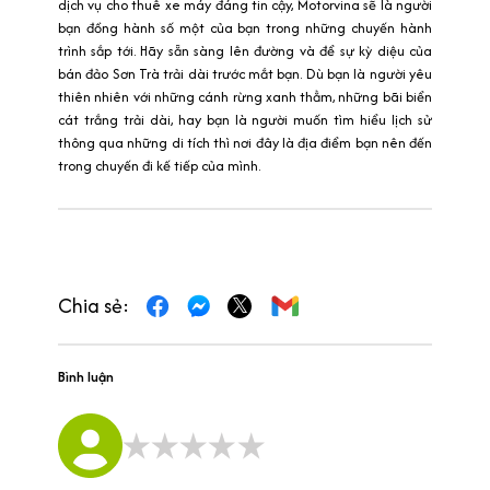
dịch vụ cho thuê xe máy đáng tin cậy, Motorvina sẽ là người
bạn đồng hành số một của bạn trong những chuyến hành
trình sắp tới. Hãy sẵn sàng lên đường và để sự kỳ diệu của
bán đảo Sơn Trà trải dài trước mắt bạn. Dù bạn là người yêu
thiên nhiên với những cánh rừng xanh thẳm, những bãi biển
cát trắng trải dài, hay bạn là người muốn tìm hiểu lịch sử
thông qua những di tích thì nơi đây là địa điểm bạn nên đến
trong chuyến đi kế tiếp của mình.
Chia sẻ:
Bình luận