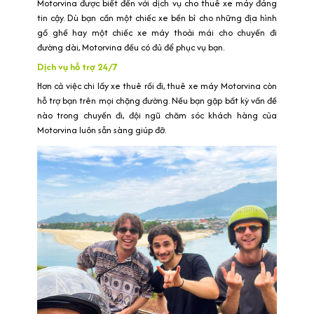
Motorvina được biết đến với dịch vụ cho thuê xe máy đáng
tin cậy. Dù bạn cần một chiếc xe bền bỉ cho những địa hình
gồ ghề hay một chiếc xe máy thoải mái cho chuyến đi
đường dài, Motorvina đều có đủ để phục vụ bạn.
Dịch vụ hỗ trợ 24/7
Hơn cả việc chi lấy xe thuê rồi đi, thuê xe máy Motorvina còn
hỗ trợ bạn trên mọi chặng đường. Nếu bạn gặp bất kỳ vấn đề
nào trong chuyến đi, đội ngũ chăm sóc khách hàng của
Motorvina luôn sẵn sàng giúp đỡ.