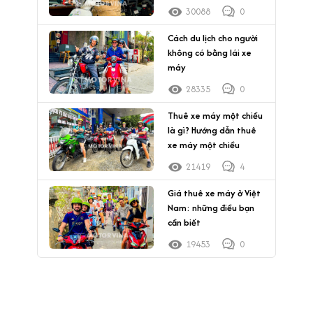
30088
0
Cách du lịch cho người
không có bằng lái xe
máy
28335
0
Thuê xe máy một chiều
là gì? Hướng dẫn thuê
xe máy một chiều
21419
4
Giá thuê xe máy ở Việt
Nam: những điều bạn
cần biết
19453
0