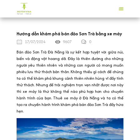
Hướng dẫn khám phá bán đảo Sơn Trà bằng xe máy
17/07/2024
9607
0
Bán đảo Sơn Trà Đà Nẵng là sự kết hợp tuyệt vời giữa núi,
biển và động vật hoang dã. Đây là thiên đường cho những
người yêu thiên nhiên và những con người có mong muốn
phiêu lưu thử thách bản thân. Không thiếu gì cách để chúng
ta có thể khám phá khung cảnh thiên nhiên hùng vĩ đầy tính
thử thách. Nhưng để trải nghiệm trọn vẹn nhất được nơi này
thì xe máy là thứ không thể nào phù hợp hơn cho chuyến
hành trình của bạn. Thuê xe máy ở Đà Nẵng và ta có thể
tạo ra chuyến hành trình khám phá bán đảo Sơn Trà đầy hứa
hẹn.