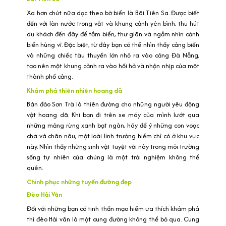
Xa hơn chút nữa dọc theo bờ biển là Bãi Tiên Sa. Được biết
đến với làn nước trong vắt và khung cảnh yên bình, thu hút
du khách đến đây để tắm biển, thư giãn và ngắm nhìn cảnh
biển hùng vĩ. Đặc biệt, từ đây bạn có thể nhìn thấy cảng biển
và những chiếc tàu thuyền lớn nhỏ ra vào cảng Đà Nẵng,
tạo nên một khung cảnh ra vào hối hả và nhộn nhịp của một
thành phố cảng.
Khám phá thiên nhiên hoang dã
Bán đảo Sơn Trà là thiên đường cho những người yêu động
vật hoang dã. Khi bạn đi trên xe máy của mình lướt qua
những mảng rừng xanh bạt ngàn, hãy để ý những con voọc
chà vá chân nâu, một loài linh trưởng hiếm chỉ có ở khu vực
này. Nhìn thấy những sinh vật tuyệt vời này trong môi trường
sống tự nhiên của chúng là một trải nghiệm không thể
quên.
Chinh phục những tuyến đường đẹp
Đèo Hải Vân
Đối với những bạn có tinh thần mạo hiểm ưa thích khám phá
thì đèo Hải vân là một cung đường không thể bỏ qua. Cung