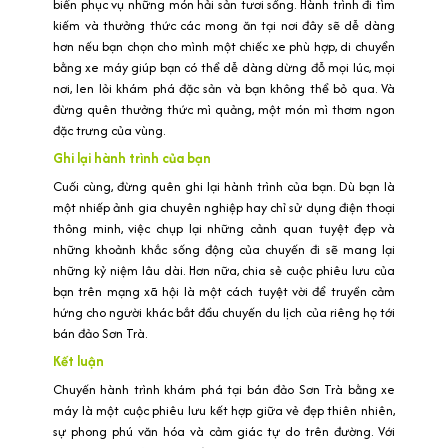
biển phục vụ những món hải sản tươi sống. Hành trình đi tìm
kiếm và thưởng thức các mong ăn tại nơi đây sẽ dễ dàng
hơn nếu bạn chọn cho mình một chiếc xe phù hợp, di chuyển
bằng xe máy giúp bạn có thể dễ dàng dừng đỗ mọi lúc, mọi
nơi, len lỏi khám phá đặc sản và bạn không thể bỏ qua. Và
đừng quên thưởng thức mì quảng, một món mì thơm ngon
đặc trưng của vùng.
Ghi lại hành trình của bạn
Cuối cùng, đừng quên ghi lại hành trình của bạn. Dù bạn là
một nhiếp ảnh gia chuyên nghiệp hay chỉ sử dụng điện thoại
thông minh, việc chụp lại những cảnh quan tuyệt đẹp và
những khoảnh khắc sống động của chuyến đi sẽ mang lại
những kỷ niệm lâu dài. Hơn nữa, chia sẻ cuộc phiêu lưu của
bạn trên mạng xã hội là một cách tuyệt vời để truyền cảm
hứng cho người khác bắt đầu chuyến du lịch của riêng họ tới
bán đảo Sơn Trà.
Kết luận
Chuyến hành trình khám phá tại bán đảo Sơn Trà bằng xe
máy là một cuộc phiêu lưu kết hợp giữa vẻ đẹp thiên nhiên,
sự phong phú văn hóa và cảm giác tự do trên đường. Với