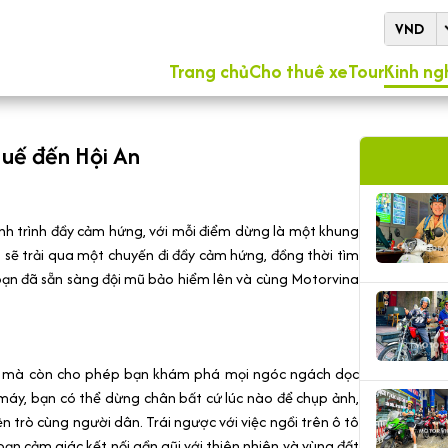
VND
Trang chủ
Cho thuê xe
Tour
Kinh ng
Huế đến Hội An
nh trình đầy cảm hứng, với mỗi điểm dừng là một khung
n sẽ trải qua một chuyến đi đầy cảm hứng, đồng thời tìm
bạn đã sẵn sàng đội mũ bảo hiểm lên và cùng Motorvina
o mà còn cho phép bạn khám phá mọi ngóc ngách dọc
máy, bạn có thể dừng chân bất cứ lúc nào để chụp ảnh,
trò cùng người dân. Trái ngược với việc ngồi trên ô tô
bạn cảm giác kết nối gần gũi với thiên nhiên và vùng đất