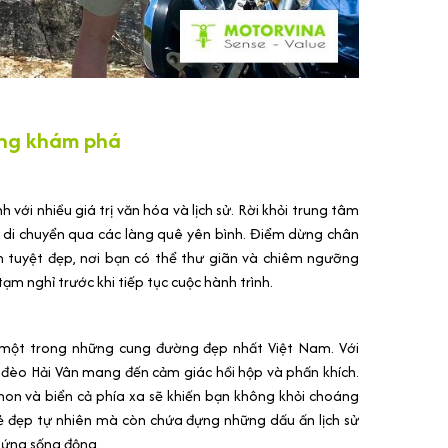
đáng khám phá
 với nhiều giá trị văn hóa và lịch sử. Rời khỏi trung tâm
hi di chuyển qua các làng quê yên bình. Điểm dừng chân
ển tuyệt đẹp, nơi bạn có thể thư giãn và chiêm ngưỡng
ạm nghỉ trước khi tiếp tục cuộc hành trình.
, một trong những cung đường đẹp nhất Việt Nam. Với
 đèo Hải Vân mang đến cảm giác hồi hộp và phấn khích.
i non và biển cả phía xa sẽ khiến bạn không khỏi choáng
vẻ đẹp tự nhiên mà còn chứa đựng những dấu ấn lịch sử
hứng sống động.