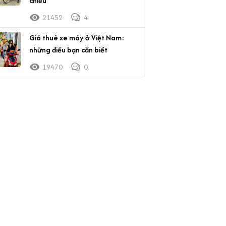
chiều
21452
4
Giá thuê xe máy ở Việt Nam:
những điều bạn cần biết
19470
0