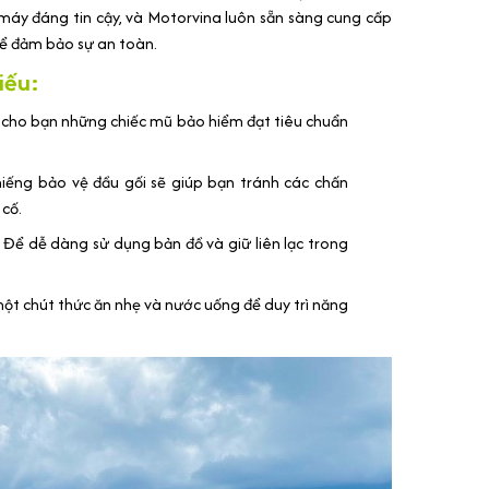
máy đáng tin cậy, và Motorvina luôn sẵn sàng cung cấp
ể đảm bảo sự an toàn.
iếu:
ị cho bạn những chiếc mũ bảo hiểm đạt tiêu chuẩn
miếng bảo vệ đầu gối sẽ giúp bạn tránh các chấn
cố.
: Để dễ dàng sử dụng bản đồ và giữ liên lạc trong
ột chút thức ăn nhẹ và nước uống để duy trì năng