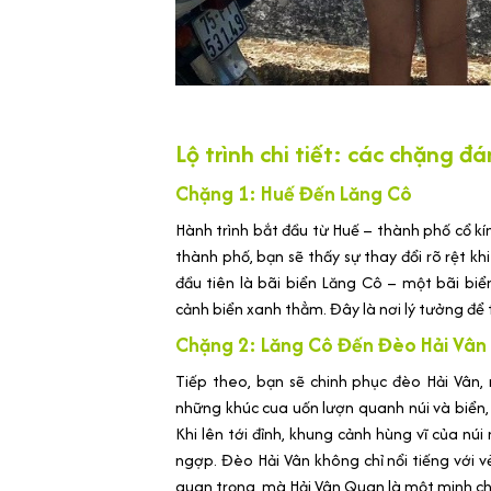
Lộ trình chi tiết: các chặng 
Chặng 1: Huế Đến Lăng Cô
Hành trình bắt đầu từ Huế – thành phố cổ kính
thành phố, bạn sẽ thấy sự thay đổi rõ rệt k
đầu tiên là bãi biển Lăng Cô – một bãi bi
cảnh biển xanh thẳm. Đây là nơi lý tưởng để t
Chặng 2: Lăng Cô Đến Đèo Hải Vân
Tiếp theo, bạn sẽ chinh phục đèo Hải Vân
những khúc cua uốn lượn quanh núi và biển,
Khi lên tới đỉnh, khung cảnh hùng vĩ của nú
ngợp. Đèo Hải Vân không chỉ nổi tiếng với 
quan trọng, mà Hải Vân Quan là một minh c