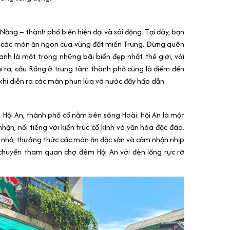
g
 Nẵng – thành phố biển hiện đại và sôi động. Tại đây, bạn
c các món ăn ngon của vùng đất miền Trung. Đừng quên
nh là một trong những bãi biển đẹp nhất thế giới, với
i ra, cầu Rồng ở trung tâm thành phố cũng là điểm đến
 khi diễn ra các màn phun lửa và nước đầy hấp dẫn.
 Hội An, thành phố cổ nằm bên sông Hoài. Hội An là một
ận, nổi tiếng với kiến trúc cổ kính và văn hóa độc đáo.
ố nhỏ, thưởng thức các món ăn đặc sản và cảm nhận nhịp
 chuyến tham quan chợ đêm Hội An với đèn lồng rực rỡ