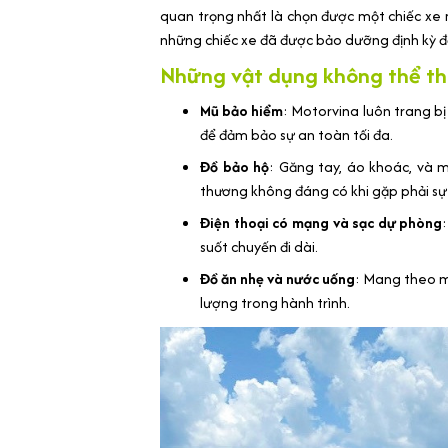
quan trọng nhất là chọn được một chiếc xe 
những chiếc xe đã được bảo dưỡng định kỳ đ
Những vật dụng không thể th
Mũ bảo hiểm
: Motorvina luôn trang b
để đảm bảo sự an toàn tối đa.
Đồ bảo hộ
: Găng tay, áo khoác, và 
thương không đáng có khi gặp phải sự 
Điện thoại có mạng và sạc dự phòng
suốt chuyến đi dài.
Đồ ăn nhẹ và nước uống
: Mang theo m
lượng trong hành trình.