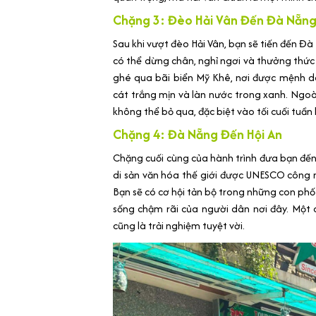
Chặng 3: Đèo Hải Vân Đến Đà Nẵn
Sau khi vượt đèo Hải Vân, bạn sẽ tiến đến Đà
có thể dừng chân, nghỉ ngơi và thưởng thứ
ghé qua bãi biển Mỹ Khê, nơi được mệnh da
cát trắng mịn và làn nước trong xanh. Ngoà
không thể bỏ qua, đặc biệt vào tối cuối tuần
Chặng 4: Đà Nẵng Đến Hội An
Chặng cuối cùng của hành trình đưa bạn đến
di sản văn hóa thế giới được UNESCO công nh
Bạn sẽ có cơ hội tản bộ trong những con ph
sống chậm rãi của người dân nơi đây. Một
cũng là trải nghiệm tuyệt vời.