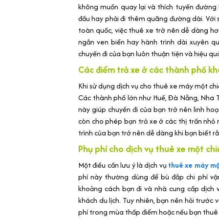
không muốn quay lại và thích tuyến đường li
đầu hay phải đi thêm quãng đường dài. Với s
toàn quốc, việc thuê xe trở nên dễ dàng hơ
ngắn ven biển hay hành trình dài xuyên qu
chuyến đi của bạn luôn thuận tiện và hiệu qu
Các điểm trả xe ở các thành phố k
Khi sử dụng dịch vụ cho thuê xe máy một chiề
Các thành phố lớn như Huế, Đà Nẵng, Nha T
này giúp chuyến đi của bạn trở nên linh hoạ
còn cho phép bạn trả xe ở các thị trấn nhỏ
trình của bạn trở nên dễ dàng khi bạn biết rằ
Phụ phí cho dịch vụ thuê xe một chi
Một điều cần lưu ý là dịch vụ
thuê xe máy mộ
phí này thường dùng để bù đắp chi phí vậ
khoảng cách bạn đi và nhà cung cấp dịch v
khách du lịch. Tuy nhiên, bạn nên hỏi trước
phí trong mùa thấp điểm hoặc nếu bạn thuê x