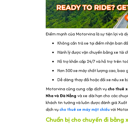
Điểm mạnh của Motorvina là sự tiện lợi và d
Không cần trả xe tại điểm nhận ban đ
Hành lý được vận chuyển bằng xe tải 
Hỗ trợ khẩn cấp 24/7 và hỗ trợ trên t
Hơn 500 xe máy chất lượng cao, bao g
Dễ dàng thay đổi hoặc đổi xe nếu xe b
Motorvina cũng cung cấp dịch vụ
cho thuê x
Nha và Đà Nẵng
và xe dài hạn cho các chuy
khách tin tưởng và luôn được đánh giá Xuất 
dịch vụ
cho thuê xe máy một chiều
với Motor
Chuẩn bị cho chuyến đi bằng 