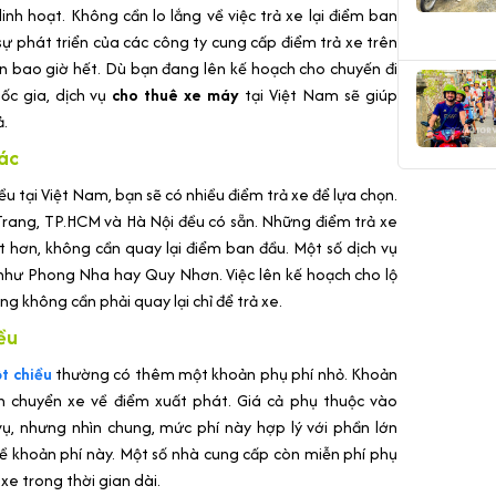
nh hoạt. Không cần lo lắng về việc trả xe lại điểm ban
ự phát triển của các công ty cung cấp điểm trả xe trên
n bao giờ hết. Dù bạn đang lên kế hoạch cho chuyến đi
ốc gia, dịch vụ
cho thuê xe máy
tại Việt Nam sẽ giúp
ả.
hác
u tại Việt Nam, bạn sẽ có nhiều điểm trả xe để lựa chọn.
rang, TP.HCM và Hà Nội đều có sẵn. Những điểm trả xe
t hơn, không cần quay lại điểm ban đầu. Một số dịch vụ
 như Phong Nha hay Quy Nhơn. Việc lên kế hoạch cho lộ
ng không cần phải quay lại chỉ để trả xe.
ều
t chiều
thường có thêm một khoản phụ phí nhỏ. Khoản
n chuyển xe về điểm xuất phát. Giá cả phụ thuộc vào
ụ, nhưng nhìn chung, mức phí này hợp lý với phần lớn
 về khoản phí này. Một số nhà cung cấp còn miễn phí phụ
e trong thời gian dài.