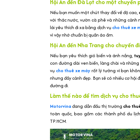
Hội An đến Đà Lạt cho một chuyến p
Nếu bạn muốn một chút thay đổi về độ cao,
c
với thác nước, vườn cà phê và những cảnh n
lái yêu thích đi xa bằng dịch vụ
cho thuê xe 
vì vậy nhớ chuẩn bị quần áo ấm.
Hội An đến Nha Trang cho chuyến đi
Nếu bạn yêu thích gió biển và ánh nắng,
tu
con đường dài ven biển, làng chài và những 
vụ
cho thuê xe máy
rất lý tưởng vì bạn khô
nhưng đầy cảnh đẹp. Bạn sẽ có nhiều cơ hội đ
đường đi.
Làm thế nào để tìm dịch vụ cho thu
Motorvina
đang dẫn đầu thị trường
cho thu
toàn quốc, bao gồm các thành phố du lịch
TP.HCM.