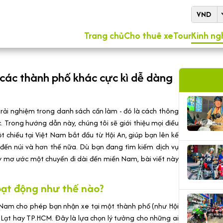
VND
Trang chủ
Cho thuê xe
Tour
Kinh ng
 các thành phố khác cực kì dễ dàng
 trải nghiệm trong danh sách cần làm - đó là cách thông
 Trong hướng dẫn này, chúng tôi sẽ giới thiệu mọi điều
 chiều tại Việt Nam bắt đầu từ Hội An, giúp bạn lên kế
đến núi và hơn thế nữa. Dù bạn đang tìm kiếm dịch vụ
 mơ ước một chuyến đi dài đến miền Nam, bài viết này
oạt động như thế nào?
 Nam cho phép bạn nhận xe tại một thành phố (như Hội
 Lạt hay TP.HCM. Đây là lựa chọn lý tưởng cho những ai