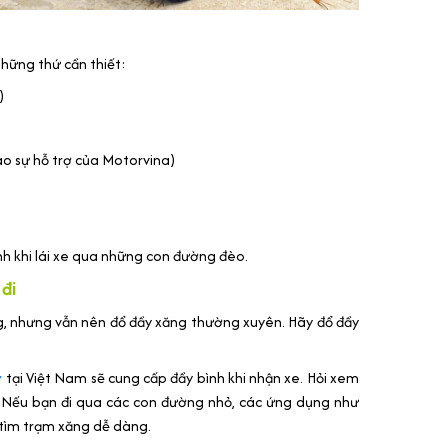
hững thứ cần thiết:
)
o sự hỗ trợ của Motorvina)
h khi lái xe qua những con đường đèo.
đi
g, nhưng vẫn nên đổ đầy xăng thường xuyên. Hãy đổ đầy
y
tại Việt Nam sẽ cung cấp đầy bình khi nhận xe. Hỏi xem
g. Nếu bạn đi qua các con đường nhỏ, các ứng dụng như
tìm trạm xăng dễ dàng.