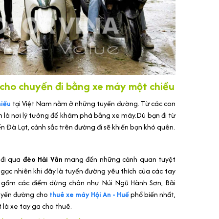
cho chuyến đi bằng xe máy một chiều
hiều
tại Việt Nam nằm ở những tuyến đường. Từ các con
 là nơi lý tưởng để khám phá bằng xe máy.Dù bạn đi từ
 Đà Lạt, cảnh sắc trên đường đi sẽ khiến bạn khó quên.
 đi qua
đèo Hải Vân
mang đến những cảnh quan tuyệt
ạc nhiên khi đây là tuyến đường yêu thích của các tay
o gồm các điểm dừng chân như Núi Ngũ Hành Sơn, Bãi
tuyến đường cho
thuê xe máy Hội An - Huế
phổ biến nhất,
 là xe tay ga cho thuê.