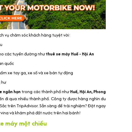
ịch vụ chăm sóc khách hàng tuyệt vời:
ầu
cho các tuyến đường như
thuê xe máy Huế - Hội An
oàn quốc
ồm xe tay ga, xe số và xe bán tự động
ị hư
e ngắn hạn
trong các thành phố như
Huế, Hội An, Phong
ến đi qua nhiều thành phố. Công ty được hàng nghìn du
Sắc trên TripAdvisor. Sẵn sàng để trải nghiệm? Đặt ngay
vina và khám phá đất nước trên hai bánh!
xe máy một chiều