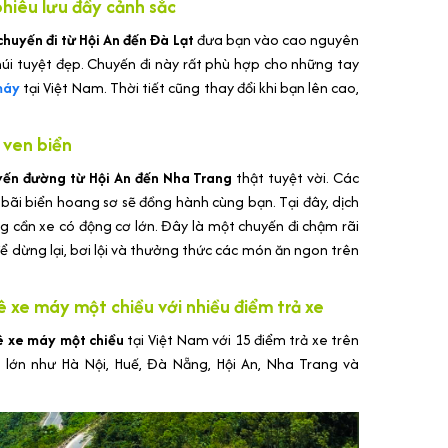
hiêu lưu đầy cảnh sắc
huyến đi từ Hội An đến Đà Lạt
đưa bạn vào cao nguyên
úi tuyệt đẹp. Chuyến đi này rất phù hợp cho những tay
máy
tại Việt Nam. Thời tiết cũng thay đổi khi bạn lên cao,
 ven biển
yến đường từ Hội An đến Nha Trang
thật tuyệt vời. Các
bãi biển hoang sơ sẽ đồng hành cùng bạn. Tại đây, dịch
ng cần xe có động cơ lớn. Đây là một chuyến đi chậm rãi
ể dừng lại, bơi lội và thưởng thức các món ăn ngon trên
ê xe máy một chiều với nhiều điểm trả xe
ê xe máy một chiều
tại Việt Nam với 15 điểm trả xe trên
 lớn như Hà Nội, Huế, Đà Nẵng, Hội An, Nha Trang và