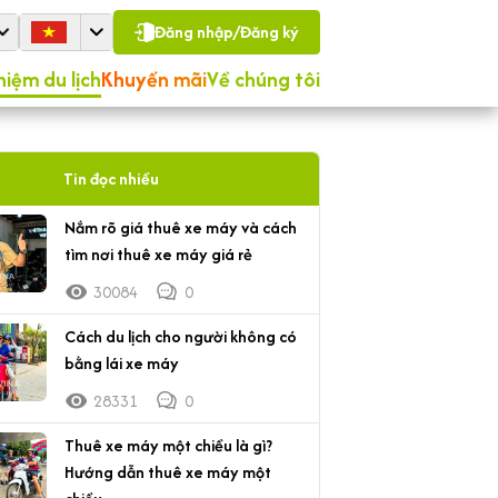
Đăng nhập/Đăng ký
hiệm du lịch
Khuyến mãi
Về chúng tôi
Tin đọc nhiều
Nắm rõ giá thuê xe máy và cách
tìm nơi thuê xe máy giá rẻ
30084
0
Cách du lịch cho người không có
bằng lái xe máy
28331
0
Thuê xe máy một chiều là gì?
Hướng dẫn thuê xe máy một