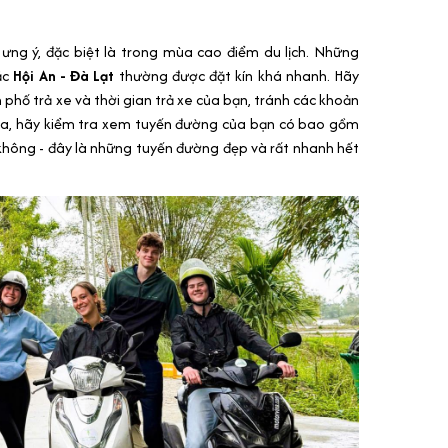
ưng ý, đặc biệt là trong mùa cao điểm du lịch. Những
ặc
Hội An - Đà Lạt
thường được đặt kín khá nhanh. Hãy
phố trả xe và thời gian trả xe của bạn, tránh các khoản
 ra, hãy kiểm tra xem tuyến đường của bạn có bao gồm
hông - đây là những tuyến đường đẹp và rất nhanh hết