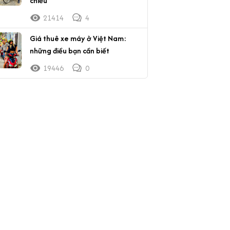
chiều
21414
4
Giá thuê xe máy ở Việt Nam:
những điều bạn cần biết
19446
0