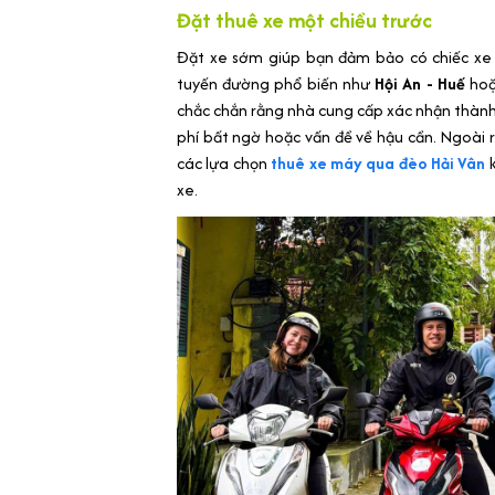
Đặt thuê xe một chiều trước
Đặt xe sớm giúp bạn đảm bảo có chiếc xe 
tuyến đường phổ biến như
Hội An - Huế
ho
chắc chắn rằng nhà cung cấp xác nhận thành 
phí bất ngờ hoặc vấn đề về hậu cần. Ngoài
các lựa chọn
thuê xe máy qua đèo Hải Vân
k
xe.