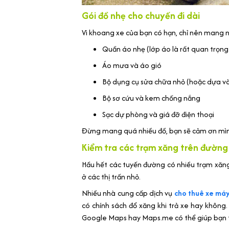
Gói đồ nhẹ cho chuyến đi dài
Vì khoang xe của bạn có hạn, chỉ nên mang n
Quần áo nhẹ (lớp áo là rất quan trọng
Áo mưa và áo gió
Bộ dụng cụ sửa chữa nhỏ (hoặc dựa và
Bộ sơ cứu và kem chống nắng
Sạc dự phòng và giá đỡ điện thoại
Đừng mang quá nhiều đồ, bạn sẽ cảm ơn mìn
Kiểm tra các trạm xăng trên đường 
Hầu hết các tuyến đường có nhiều trạm xăn
ở các thị trấn nhỏ.
Nhiều nhà cung cấp dịch vụ
cho thuê xe má
có chính sách đổ xăng khi trả xe hay khôn
Google Maps hay Maps.me có thể giúp bạn 