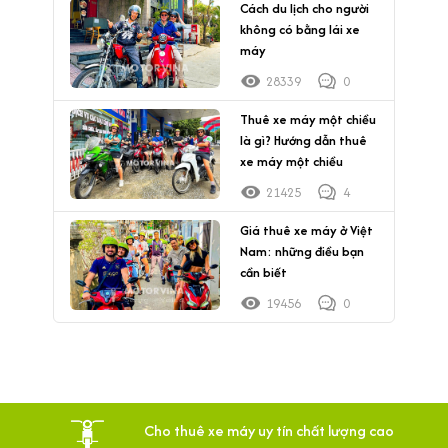
Cách du lịch cho người
không có bằng lái xe
máy
28339
0
Thuê xe máy một chiều
là gì? Hướng dẫn thuê
xe máy một chiều
21425
4
Giá thuê xe máy ở Việt
Nam: những điều bạn
cần biết
19456
0
Cho thuê xe máy uy tín chất lượng cao