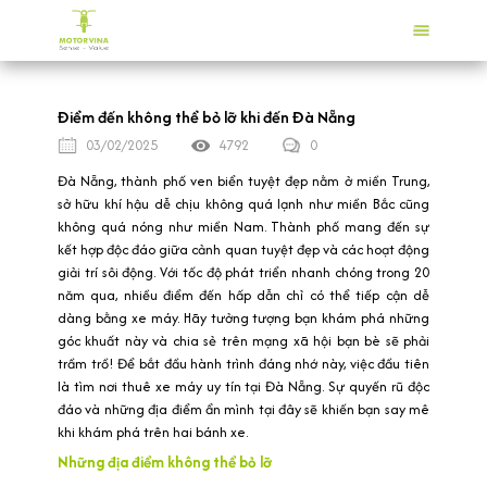
Điểm đến không thể bỏ lỡ khi đến Đà Nẵng
03/02/2025
4792
0
Đà Nẵng, thành phố ven biển tuyệt đẹp nằm ở miền Trung,
sở hữu khí hậu dễ chịu không quá lạnh như miền Bắc cũng
không quá nóng như miền Nam. Thành phố mang đến sự
kết hợp độc đáo giữa cảnh quan tuyệt đẹp và các hoạt động
giải trí sôi động. Với tốc độ phát triển nhanh chóng trong 20
năm qua, nhiều điểm đến hấp dẫn chỉ có thể tiếp cận dễ
dàng bằng xe máy. Hãy tưởng tượng bạn khám phá những
góc khuất này và chia sẻ trên mạng xã hội bạn bè sẽ phải
trầm trồ! Để bắt đầu hành trình đáng nhớ này, việc đầu tiên
là tìm nơi thuê xe máy uy tín tại Đà Nẵng. Sự quyến rũ độc
đáo và những địa điểm ẩn mình tại đây sẽ khiến bạn say mê
khi khám phá trên hai bánh xe.
Những địa điểm không thể bỏ lỡ