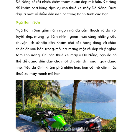
Đà Nẵng có rất nhiều điểm tham quan đẹp mê hồn, lý tưởng
để khám phá bằng dịch vụ cho thuê xe máy Đà Nẵng. Dưới
đây là một số điểm đến nên có trong hành trình của bạn.
Ngũ Hành Sơn
Ngũ Hành Sơn gồm năm ngọn núi đá cẩm thạch và đá vôi
tuyệt đẹp, mang lại tầm nhìn ngoạn mục cùng những câu
chuyện lịch sử hấp dẫn. Khám phá các hang động và chùa
chiền ẩn sâu bên trong, mỗi nơi mang một vẻ đẹp và ý nghĩa
tâm linh riêng. Chỉ cần thuê xe máy ở Đà Nẵng, bạn đã có
thể dễ dàng đến đây cho một chuyến đi trong ngày đáng
nhớ. Nếu dự định khám phá nhiều hơn, bạn có thể cân nhắc
thuê xe máy mạnh mẽ hơn.