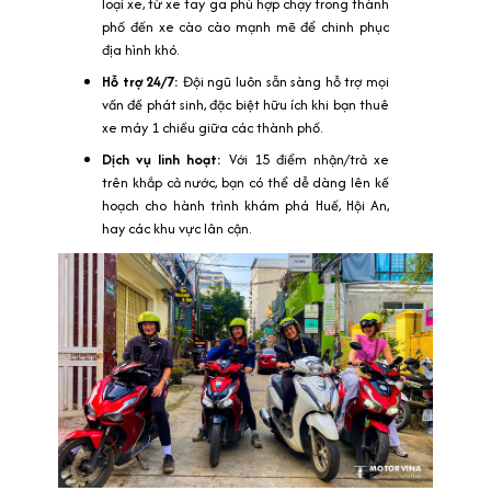
loại xe, từ xe tay ga phù hợp chạy trong thành
phố đến xe cào cào mạnh mẽ để chinh phục
địa hình khó.
Hỗ trợ 24/7:
Đội ngũ luôn sẵn sàng hỗ trợ mọi
vấn đề phát sinh, đặc biệt hữu ích khi bạn thuê
xe máy 1 chiều giữa các thành phố.
Dịch vụ linh hoạt:
Với 15 điểm nhận/trả xe
trên khắp cả nước, bạn có thể dễ dàng lên kế
hoạch cho hành trình khám phá Huế, Hội An,
hay các khu vực lân cận.