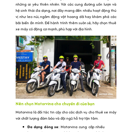
những ai yêu thiên nhiên. Với các cung đường uốn lượn và
hệ sinh thái đa dạng, nơi đây mang đến nhiều hoạt động thú
vị như leo núi, ngắm động vật hoang dã hay khám phá các
bãi biển ẩn mình. Để hành trình thêm suôn sẻ, hãy chọn thuê
xe máy có động cơ mạnh, phù hợp với địa hình.
Nên chọn Motorvina cho chuyến đi của bạn
Motorvina là đối tác tin cậy cho các dịch vụ cho thuê xe máy
với chất lượng đảm bảo và đội ngũ hỗ trợ tận tâm.
Đa dạng dòng xe:
Motorvina cung cấp nhiều