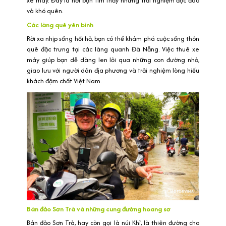
xe máy. Đây là nơi bạn tìm thấy những trải nghiệm độc đáo
và khó quên.
Các làng quê yên bình
Rời xa nhịp sống hối hả, bạn có thể khám phá cuộc sống thôn
quê đặc trưng tại các làng quanh Đà Nẵng. Việc thuê xe
máy giúp bạn dễ dàng len lỏi qua những con đường nhỏ,
giao lưu với người dân địa phương và trải nghiệm lòng hiếu
khách đậm chất Việt Nam.
Bán đảo Sơn Trà và những cung đường hoang sơ
Bán đảo Sơn Trà, hay còn gọi là núi Khỉ, là thiên đường cho