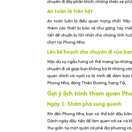
chuyến đi đầy phấn khích, những chiếc xe ph
An toàn là trên hết
An toàn luôn là điều quan trọng nhất. Hã
thêm các thiết bị bảo vệ như găng tay, miế
tiết để chuẩn bị tốt nhất cho những tình hu
chợt tại Phong Nha.
Lên kế hoạch cho chuyến đi của bạ
Mặc dù sự ngẫu hứng có thể mang lại những 
chuyến đi sẽ giúp bạn không bỏ lỡ những cả
quan chính và vạch ra lộ trình để đảm bả
Phong Nha, động Thiên Đường, hang Tối,...
Gợi ý lịch trình tham quan P
Ngày 1: Khám phá xung quanh
Khi đến Phong Nha, bạn có thể bắt đầu bằng
Dành ngày đầu tiên để làm quen với xe và kh
thư giãn tại một quán cà phê địa phương và 