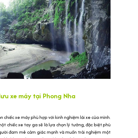
 lưu xe máy tại Phong Nha
ọn chiếc xe máy phù hợp với kinh nghiệm lái xe của mình.
ột chiếc xe tay ga sẽ là lựa chọn lý tưởng, đặc biệt phù
à người đam mê cảm giác mạnh và muốn trải nghiệm một