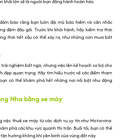
ân khối lớn sẽ là người bạn đồng hành hoàn hảo.
y đảm bảo rằng bạn luôn đội mũ bảo hiểm và cân nhắc
ng đệm đầu gối. Trước khi khởi hành, hãy kiểm tra thời
ống thời tiết xấu có thể xảy ra, như những cơn mưa bất
n
trải nghiệm bất ngờ, nhưng việc lên kế hoạch sơ bộ cho
nh đẹp quan trọng. Hãy tìm hiểu trước về các điểm tham
o bạn có thể khám phá hết những nơi nổi bật như động
hong Nha bằng xe máy
 việc thuê xe máy từ các dịch vụ uy tín như Motorvina.
ám phá các khu vực quanh thị trấn. Buổi tối, bạn có thể
tận hưởng không khí yên bình của vùng đất này.