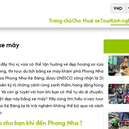
VND
Trang chủ
Cho thuê xe
Tour
Kinh ng
xe máy
đầy thú vị, vừa có thể tận hưởng vẻ đẹp hoang sơ của
ơng, thì tour du lịch bằng xe máy khám phá Phong Nha
c gia Phong Nha-Kẻ Bàng, được UNESCO công nhận là Di
 nhiên kỳ vĩ, những cánh rừng xanh thẳm, hang động hùng
à còn gì tuyệt vời hơn khi bạn có thể tự do di chuyển,
t đẹp này bằng xe máy? Hãy cùng tìm hiểu vì sao tour
Kẻ Bàng lại là trải nghiệm không thể bỏ qua và cách
o.
ù cho bạn khi đến Phong Nha ?