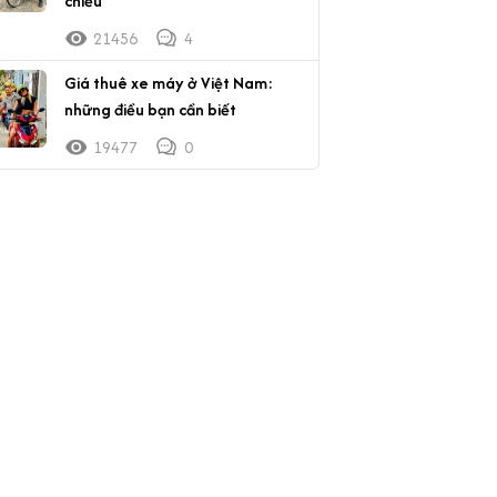
chiều
21456
4
Giá thuê xe máy ở Việt Nam:
những điều bạn cần biết
19477
0