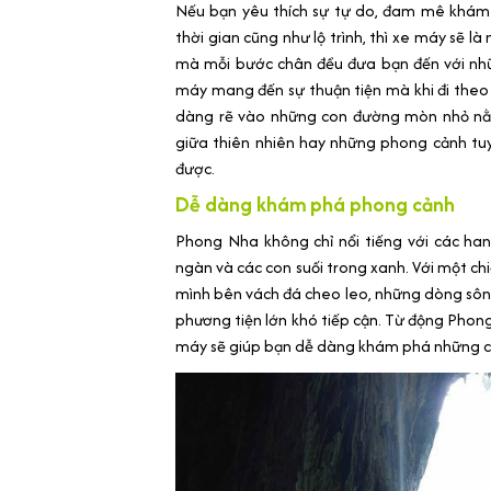
Nếu bạn yêu thích sự tự do, đam mê khám
thời gian cũng như lộ trình, thì xe máy sẽ 
mà mỗi bước chân đều đưa bạn đến với nhữ
máy mang đến sự thuận tiện mà khi đi theo
dàng rẽ vào những con đường mòn nhỏ nằ
giữa thiên nhiên hay những phong cảnh tu
được.
Dễ dàng khám phá phong cảnh
Phong Nha không chỉ nổi tiếng với các ha
ngàn và các con suối trong xanh. Với một c
mình bên vách đá cheo leo, những dòng sô
phương tiện lớn khó tiếp cận. Từ động Pho
máy sẽ giúp bạn dễ dàng khám phá những c