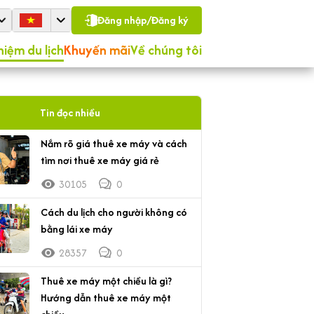
Đăng nhập/Đăng ký
hiệm du lịch
Khuyến mãi
Về chúng tôi
Tin đọc nhiều
Nắm rõ giá thuê xe máy và cách
tìm nơi thuê xe máy giá rẻ
30105
0
Cách du lịch cho người không có
bằng lái xe máy
28357
0
Thuê xe máy một chiều là gì?
Hướng dẫn thuê xe máy một