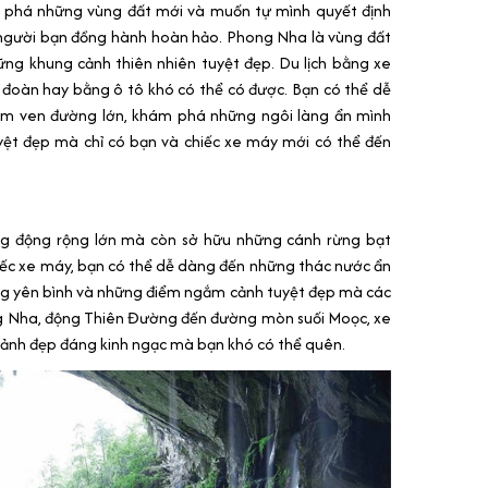
 phá những vùng đất mới và muốn tự mình quyết định
là người bạn đồng hành hoàn hảo. Phong Nha là vùng đất
ng khung cảnh thiên nhiên tuyệt đẹp. Du lịch bằng xe
 đoàn hay bằng ô tô khó có thể có được. Bạn có thể dễ
m ven đường lớn, khám phá những ngôi làng ẩn mình
yệt đẹp mà chỉ có bạn và chiếc xe máy mới có thể đến
ng động rộng lớn mà còn sở hữu những cánh rừng bạt
hiếc xe máy, bạn có thể dễ dàng đến những thác nước ẩn
ng yên bình và những điểm ngắm cảnh tuyệt đẹp mà các
ng Nha, động Thiên Đường đến đường mòn suối Moọc, xe
ảnh đẹp đáng kinh ngạc mà bạn khó có thể quên.