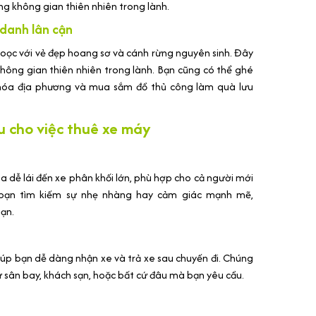
g không gian thiên nhiên trong lành.
 danh lân cận
oọc với vẻ đẹp hoang sơ và cánh rừng nguyên sinh. Đây
không gian thiên nhiên trong lành. Bạn cũng có thể ghé
 hóa địa phương và mua sắm đồ thủ công làm quà lưu
 cho việc thuê xe máy
a dễ lái đến xe phân khối lớn, phù hợp cho cả người mới
ù bạn tìm kiếm sự nhẹ nhàng hay cảm giác mạnh mẽ,
ạn.
úp bạn dễ dàng nhận xe và trả xe sau chuyến đi. Chúng
ư sân bay, khách sạn, hoặc bất cứ đâu mà bạn yêu cầu.