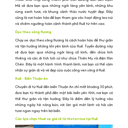
Mã sẽ đưa bạn qua những ngôi làng yên bình, những khu
rừng xanh tươi, và khung cảnh thác nước tuyệt đẹp. Đây
cũng là nơi hoàn hảo để bạn tham gia các hoạt động leo núi
và chiêm ngưỡng toàn cảnh thành phố Huế từ trên cao.
Dọc theo sông Hương
Chạy xe dọc theo sông Hương là cách hoàn hảo để thư giãn
và tận hưởng không khí yên bình của Huế. Tuyến đường này
sẽ đưa bạn qua những ngôi làng cổ kính, đền chùa linh
thiêng và các di tích lịch sử như chùa Thiên Mụ và điện Hòn
Chén. Đây là một hành trình thanh bình, nơi bạn có thể cảm
nhận sự giản dị và vẻ đẹp của cuộc sống ven sông ở Huế.
Huế - Biển Thuận An
Chuyến đi từ Huế đến biển Thuận An chỉ mất khoảng 30 phút,
đưa bạn từ thành phố đến một bãi biển yên tĩnh, nơi bạn có
thể thư giãn và tận hưởng. Đây là điểm đến lý tưởng vào
những ngày hè nóng bức, với làn gió mát lành và hải sản
tươi ngon ngay trên bờ biển.
Các lựa chọn thuê xe giá rẻ từ Motorvina tại Huế