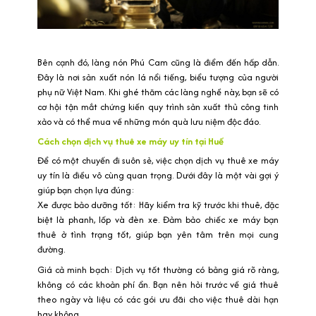
Bên cạnh đó, làng nón Phú Cam cũng là điểm đến hấp dẫn.
Đây là nơi sản xuất nón lá nổi tiếng, biểu tượng của người
phụ nữ Việt Nam. Khi ghé thăm các làng nghề này, bạn sẽ có
cơ hội tận mắt chứng kiến quy trình sản xuất thủ công tinh
xảo và có thể mua về những món quà lưu niệm độc đáo.
Cách chọn dịch vụ thuê xe máy uy tín tại Huế
Để có một chuyến đi suôn sẻ, việc chọn dịch vụ thuê xe máy
uy tín là điều vô cùng quan trọng. Dưới đây là một vài gợi ý
giúp bạn chọn lựa đúng:
Xe được bảo dưỡng tốt: Hãy kiểm tra kỹ trước khi thuê, đặc
biệt là phanh, lốp và đèn xe. Đảm bảo chiếc xe máy bạn
thuê ở tình trạng tốt, giúp bạn yên tâm trên mọi cung
đường.
Giá cả minh bạch: Dịch vụ tốt thường có bảng giá rõ ràng,
không có các khoản phí ẩn. Bạn nên hỏi trước về giá thuê
theo ngày và liệu có các gói ưu đãi cho việc thuê dài hạn
hay không.