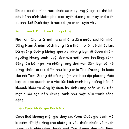
Khi đã có cho mình một chiếc xe máy ưng ý, bạn có thể bắt
đầu hành trình khám phá các tuyến đường xe máy phổ biến
quanh Huế. Dưới đây là một số lựa chọn tuyệt vời:
Vòng quanh Phá Tam Giang - Huế
Phá Tam Giang là một trong những đầm nước ngọt lớn nhất
Đông Nam Á, nằm cách trung tâm thành phố Huế chỉ 15 km.
Dù quãng đường không quá xa, nhưng bạn sẽ được chiêm
ngưỡng khung cảnh tuyệt đẹp của mặt nước tĩnh lặng, cánh
đồng lúa bát ngát và những làng chài ven đầm. Bạn có thể
dừng chân tại các điểm như làng chài Thái Dương Hạ hoặc
chợ nổi Tam Giang để trải nghiệm văn hóa địa phương. Đặc
biệt, đi dạo quanh phá vào lúc bình minh hay hoàng hôn là
khoảnh khắc vô cùng kỳ diệu, khi ánh sáng phản chiếu trên
mặt nước, tạo nên khung cảnh như một bức tranh sống
động.
Huế - Vườn Quốc gia Bạch Mã
Cách Huế khoảng một giờ chạy xe, Vườn Quốc gia Bạch Mã
là điểm đến lý tưởng cho những ai yêu thiên nhiên và muốn
thoát khỏi nhịp sống thành phố. Con đường dẫn đến Bạch