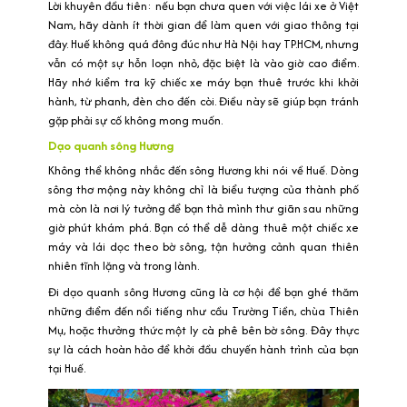
Lời khuyên đầu tiên: nếu bạn chưa quen với việc lái xe ở Việt
Nam, hãy dành ít thời gian để làm quen với giao thông tại
đây. Huế không quá đông đúc như Hà Nội hay TP.HCM, nhưng
vẫn có một sự hỗn loạn nhỏ, đặc biệt là vào giờ cao điểm.
Hãy nhớ kiểm tra kỹ chiếc xe máy bạn thuê trước khi khởi
hành, từ phanh, đèn cho đến còi. Điều này sẽ giúp bạn tránh
gặp phải sự cố không mong muốn.
Dạo quanh sông Hương
Không thể không nhắc đến sông Hương khi nói về Huế. Dòng
sông thơ mộng này không chỉ là biểu tượng của thành phố
mà còn là nơi lý tưởng để bạn thả mình thư giãn sau những
giờ phút khám phá. Bạn có thể dễ dàng thuê một chiếc xe
máy và lái dọc theo bờ sông, tận hưởng cảnh quan thiên
nhiên tĩnh lặng và trong lành.
Đi dạo quanh sông Hương cũng là cơ hội để bạn ghé thăm
những điểm đến nổi tiếng như cầu Trường Tiền, chùa Thiên
Mụ, hoặc thưởng thức một ly cà phê bên bờ sông. Đây thực
sự là cách hoàn hảo để khởi đầu chuyến hành trình của bạn
tại Huế.