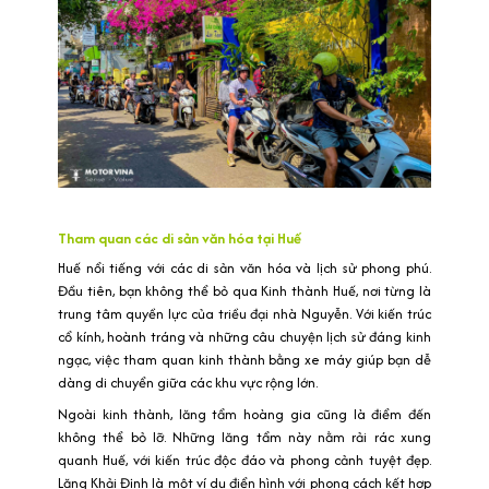
Tham quan các di sản văn hóa tại Huế
Huế nổi tiếng với các di sản văn hóa và lịch sử phong phú.
Đầu tiên, bạn không thể bỏ qua Kinh thành Huế, nơi từng là
trung tâm quyền lực của triều đại nhà Nguyễn. Với kiến trúc
cổ kính, hoành tráng và những câu chuyện lịch sử đáng kinh
ngạc, việc tham quan kinh thành bằng xe máy giúp bạn dễ
dàng di chuyển giữa các khu vực rộng lớn.
Ngoài kinh thành, lăng tẩm hoàng gia cũng là điểm đến
không thể bỏ lỡ. Những lăng tẩm này nằm rải rác xung
quanh Huế, với kiến trúc độc đáo và phong cảnh tuyệt đẹp.
Lăng Khải Định là một ví dụ điển hình với phong cách kết hợp