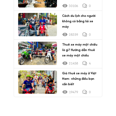
30106
0
Cách du lịch cho người
không có bằng lái xe
máy
28359
0
Thuê xe máy một chiều
là gì? Hướng dẫn thuê
xe máy một chiều
21458
4
Giá thuê xe máy ở Việt
Nam: những điều bạn
cần biết
19479
0