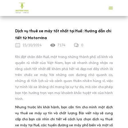
Dịch vụ thuê xe máy tốt nhất tại Huế: Hướng dẫn chi
tiết từ Motorvina
23/10/2024
7174
0
Khi đặt chân đến Huế, một trong những thành phố cổ kính và
quyến rũ nhất của Việt Nam, bạn sẽ nhanh chóng nhận ra
rằng cách tốt nhất để khám phá hết vẻ đẹp nơi đây chính là
trên chiếc xe máy. Với những con đường nhỏ quanh co,
những di tích lịch sử và cảnh quan thiên nhiên hùng vĩ, việc
tự mình lái xe không chỉ mang lại sự tự do, mà còn cho phép
bạn tận hưởng trọn vẹn mọi khoảnh khắc tuyệt vời của hành
trình.
Nhưng trước khi khởi hành, bạn cần tìm cho mình một dịch
vụ thuê xe máy uy tín và chất lượng. Bài viết này sẽ cung
cấp cho bạn cái nhìn chi tiết về cách lựa chọn dịch vụ thuê
xe máy tại Huế, các tuyến đường xe máy phổ biến và một số