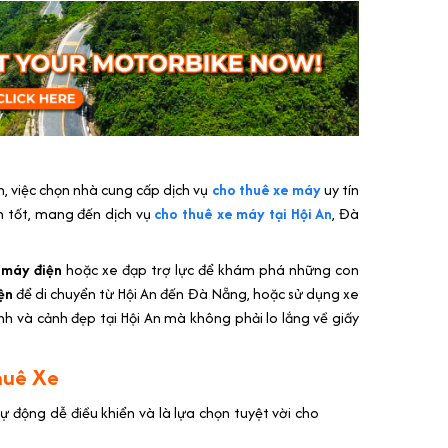
n, việc chọn nhà cung cấp dịch vụ
cho thuê xe máy
uy tín
ọn tốt, mang đến dịch vụ
cho thuê xe máy tại Hội An
, Đà
 máy điện
hoặc xe đạp trợ lực để khám phá những con
ện
để di chuyển từ Hội An đến Đà Nẵng, hoặc sử dụng xe
nh và cảnh đẹp tại Hội An mà không phải lo lắng về giấy
huê Xe
động dễ điều khiển và là lựa chọn tuyệt vời cho