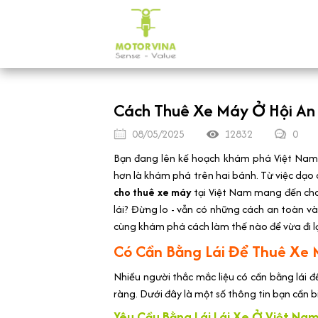
Cách Thuê Xe Máy Ở Hội An
08/05/2025
12832
0
Bạn đang lên kế hoạch khám phá Việt Nam t
hơn là khám phá trên hai bánh. Từ việc dạo 
cho thuê xe máy
tại Việt Nam mang đến cho
lái? Đừng lo - vẫn có những cách an toàn 
cùng khám phá cách làm thế nào để vừa đi l
Có Cần Bằng Lái Để Thuê Xe
Nhiều người thắc mắc liệu có cần bằng lái đ
ràng. Dưới đây là một số thông tin bạn cần b
Yêu Cầu Bằng Lái Lái Xe Ở Việt Na