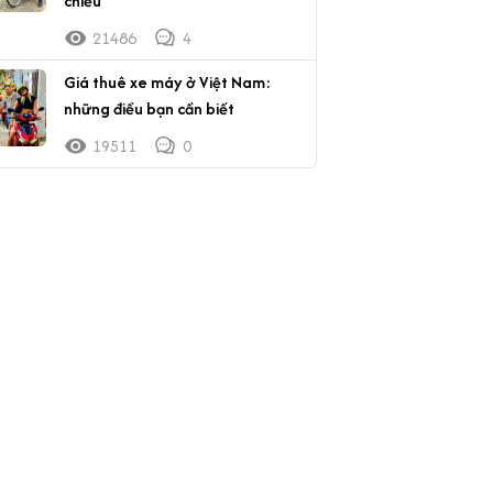
chiều
21486
4
Giá thuê xe máy ở Việt Nam:
những điều bạn cần biết
19511
0