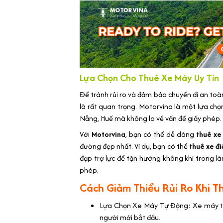
Lựa Chọn Cho Thuê Xe Máy Uy Tín
Để tránh rủi ro và đảm bảo chuyến đi an toà
là rất quan trọng. Motorvina là một lựa ch
Nẵng, Huế mà không lo về vấn đề giấy phép.
Với
Motorvina
, bạn có thể dễ dàng
thuê xe
đường đẹp nhất. Ví dụ, bạn có thể
thuê xe đi
đạp trợ lực để tận hưởng không khí trong là
phép.
Cách Giảm Thiểu Rủi Ro Khi T
Lựa Chọn Xe Máy Tự Động: Xe máy tự 
người mới bắt đầu.