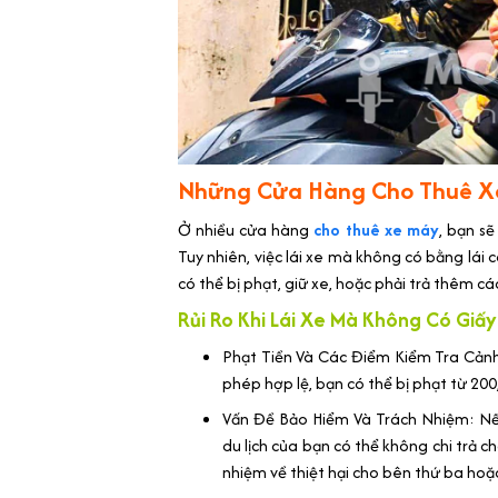
Những Cửa Hàng Cho Thuê X
Ở nhiều cửa hàng
cho thuê xe máy
, bạn s
Tuy nhiên, việc lái xe mà không có bằng lái c
có thể bị phạt, giữ xe, hoặc phải trả thêm cá
Rủi Ro Khi Lái Xe Mà Không Có Giấ
Phạt Tiền Và Các Điểm Kiểm Tra Cảnh
phép hợp lệ, bạn có thể bị phạt từ 20
Vấn Đề Bảo Hiểm Và Trách Nhiệm: Nế
du lịch của bạn có thể không chi trả ch
nhiệm về thiệt hại cho bên thứ ba hoặc