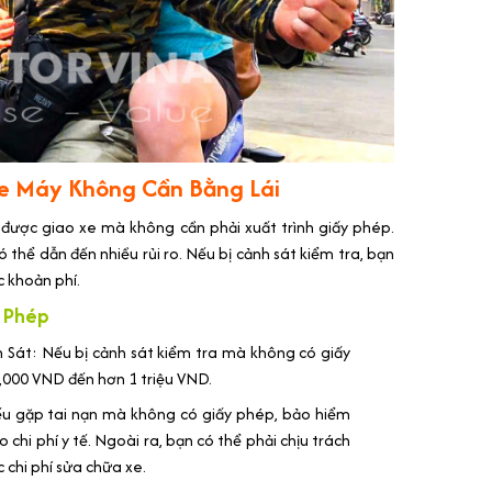
e Máy Không Cần Bằng Lái
ẽ được giao xe mà không cần phải xuất trình giấy phép.
ó thể dẫn đến nhiều rủi ro. Nếu bị cảnh sát kiểm tra, bạn
c khoản phí.
y Phép
 Sát: Nếu bị cảnh sát kiểm tra mà không có giấy
0,000 VND đến hơn 1 triệu VND.
u gặp tai nạn mà không có giấy phép, bảo hiểm
o chi phí y tế. Ngoài ra, bạn có thể phải chịu trách
 chi phí sửa chữa xe.