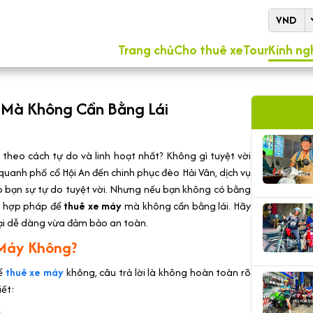
VND
Trang chủ
Cho thuê xe
Tour
Kinh ng
 Mà Không Cần Bằng Lái
heo cách tự do và linh hoạt nhất? Không gì tuyệt vời
quanh phố cổ Hội An đến chinh phục đèo Hải Vân, dịch vụ
 bạn sự tự do tuyệt vời. Nhưng nếu bạn không có bằng
và hợp pháp để
thuê xe máy
mà không cần bằng lái. Hãy
ại dễ dàng vừa đảm bảo an toàn.
 Máy Không?
ể
thuê xe máy
không, câu trả lời là không hoàn toàn rõ
iết:
m