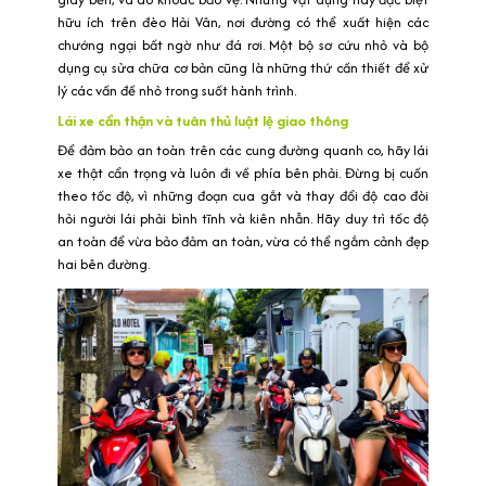
hữu ích trên đèo Hải Vân, nơi đường có thể xuất hiện các
chướng ngại bất ngờ như đá rơi. Một bộ sơ cứu nhỏ và bộ
dụng cụ sửa chữa cơ bản cũng là những thứ cần thiết để xử
lý các vấn đề nhỏ trong suốt hành trình.
Lái xe cẩn thận và tuân thủ luật lệ giao thông
Để đảm bảo an toàn trên các cung đường quanh co, hãy lái
xe thật cẩn trọng và luôn đi về phía bên phải. Đừng bị cuốn
theo tốc độ, vì những đoạn cua gắt và thay đổi độ cao đòi
hỏi người lái phải bình tĩnh và kiên nhẫn. Hãy duy trì tốc độ
an toàn để vừa bảo đảm an toàn, vừa có thể ngắm cảnh đẹp
hai bên đường.