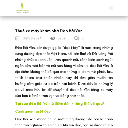
Thuê xe máy khám phá Đèo Hải Vân
08/11/2024
5209
0
Đèo Hải Vân, còn được gọi là "đèo Mây," là một trong những
cung đường đẹp nhất Việt Nam, nối liền Huế và Đà Nẵng. Với
những khúc quanh uốn lượn quanh núi, cảnh biển xanh ngút
ngàn bên một bên và núi non hùng vĩ bên kia, đèo Hải Vân là
địa điểm không thể bỏ qua cho những ai đam mê phiêu lưu,
thích khám phá thiên nhiên, hay chỉ đơn giản muốn tận
hưởng cảm giác tự do trên hai bánh. Dưới đây là những lý
do và mẹo hữu ích để chuyến đi đèo Hải Vân bằng xe máy
của bạn trở nên trọn vẹn và đáng nhớ nhất.
Tại sao đèo Hải Vân là điểm đến không thể bỏ qua?
Cảnh quan tuyệt đẹp
Đèo Hải Vân không chỉ là một cung đường; đó còn là hành
trình trải nghiệm thiên nhiên. Khi lên đèo, bạn sẽ được chiêm