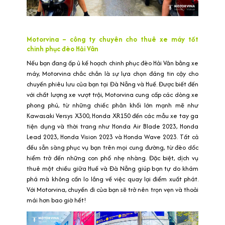
Motorvina – công ty chuyên cho thuê xe máy tốt
chinh phục đèo Hải Vân
Nếu bạn đang ấp ủ kế hoạch chinh phục đèo Hải Vân bằng xe
máy, Motorvina chắc chắn là sự lựa chọn đáng tin cậy cho
chuyến phiêu lưu của bạn tại Đà Nẵng và Huế. Được biết đến
với chất lượng xe vượt trội, Motorvina cung cấp các dòng xe
phong phú, từ những chiếc phân khối lớn mạnh mẽ như
Kawasaki Versys X300, Honda XR150 đến các mẫu xe tay ga
tiện dụng và thời trang như Honda Air Blade 2023, Honda
Lead 2023, Honda Vision 2023 và Honda Wave 2023. Tất cả
đều sẵn sàng phục vụ bạn trên mọi cung đường, từ đèo dốc
hiểm trở đến những con phố nhẹ nhàng. Đặc biệt, dịch vụ
thuê một chiều giữa Huế và Đà Nẵng giúp bạn tự do khám
phá mà không cần lo lắng về việc quay lại điểm xuất phát.
Với Motorvina, chuyến đi của bạn sẽ trở nên trọn vẹn và thoải
mái hơn bao giờ hết!