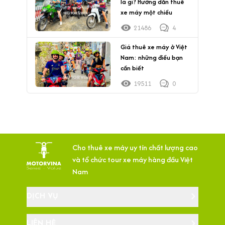
là gì? Hướng dẫn thuê
xe máy một chiều
21486
4
Giá thuê xe máy ở Việt
Nam: những điều bạn
cần biết
19511
0
Cho thuê xe máy uy tín chất lượng cao
và tổ chức tour xe máy hàng đầu Việt
Nam
DỊCH VỤ
LIÊN HỆ