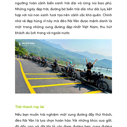
ngưỡng toàn cảnh biển xanh trải dài và rừng núi bao phủ.
Những ngày đẹp trời, đường bờ biển trải dài như dải lụa, kết
hợp với núi non xanh tươi tạo nên cảnh sắc khó quên. Chính
nhờ vẻ đẹp hùng vĩ này mà đèo Hải Vân được mệnh danh là
một trong những cung đường đẹp nhất Việt Nam, thu hút
khách du lịch trong và ngoài nước.
Thử thách tay lái
Nếu bạn muốn trải nghiệm một cung đường đầy thử thách,
đèo Hải Vân là lựa chọn hoàn hảo. Với những khúc cua gắt,
độ dốc cao, và đôi khi là các đoạn đường hẹp, cung đường