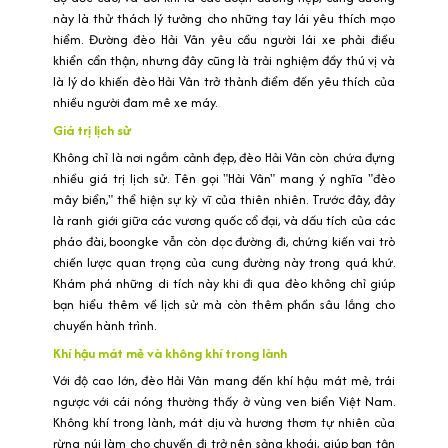
này là thử thách lý tưởng cho những tay lái yêu thích mạo
hiểm. Đường đèo Hải Vân yêu cầu người lái xe phải điều
khiển cẩn thận, nhưng đây cũng là trải nghiệm đầy thú vị và
là lý do khiến đèo Hải Vân trở thành điểm đến yêu thích của
nhiều người đam mê xe máy.
Giá trị lịch sử
Không chỉ là nơi ngắm cảnh đẹp, đèo Hải Vân còn chứa đựng
nhiều giá trị lịch sử. Tên gọi "Hải Vân" mang ý nghĩa "đèo
mây biển," thể hiện sự kỳ vĩ của thiên nhiên. Trước đây, đây
là ranh giới giữa các vương quốc cổ đại, và dấu tích của các
pháo đài, boongke vẫn còn dọc đường đi, chứng kiến vai trò
chiến lược quan trọng của cung đường này trong quá khứ.
Khám phá những di tích này khi đi qua đèo không chỉ giúp
bạn hiểu thêm về lịch sử mà còn thêm phần sâu lắng cho
chuyến hành trình.
Khí hậu mát mẻ và không khí trong lành
Với độ cao lớn, đèo Hải Vân mang đến khí hậu mát mẻ, trái
ngược với cái nóng thường thấy ở vùng ven biển Việt Nam.
Không khí trong lành, mát dịu và hương thơm tự nhiên của
rừng núi làm cho chuyến đi trở nên sảng khoái, giúp bạn tận