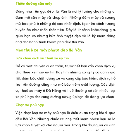
Thiên đường săn mây
Đúng như tên gọi, đèo Hải Vân là nơi lý tưởng cho những ai
đam mê săn mây và chụp ảnh. Những đám mây và sương
mù bao phủ ở những độ cao nhất định, tạo nên cảnh tượng
huyền ảo, như chốn thần tiên. Đây là khoảnh khắc đáng giá,
giúp bạn có những bức ảnh tuyệt đẹp và là kỷ niệm đáng
nhớ cho hành trình khám phá đèo Hải Vân.
Mẹo thuê xe máy phượt đèo Hải Vân
Lựa chọn dịch vụ thuê xe uy tín
Để có một chuyến đi an toàn, trước hết bạn cần chọn dịch vụ
cho thuê xe máy uy tín. Hãy tìm những công ty có đánh giá
tốt, đảm bảo chất lượng xe và cung cấp bảo hiểm, dịch vụ hỗ
trợ trên đường cũng như mũ bảo hiểm chất lượng. Các dịch
vụ thuê xe máy ở Đà Nẵng và Huế thường có sẵn nhiều loại
xe phù hợp cho cung đường này, giúp bạn dễ dàng lựa chọn.
Chọn xe phù hợp
Việc chọn loại xe máy phù hợp là điều quan trọng khi đi qua
đèo Hải Vân. Những chiếc xe nhẹ, tiết kiệm nhiên liệu sẽ là
lựa chọn tuyệt vời cho người mới. Trong khi đó, người có kinh