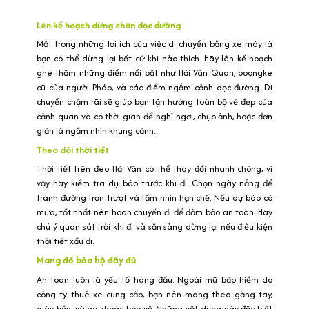
Lên kế hoạch dừng chân dọc đường
Một trong những lợi ích của việc di chuyển bằng xe máy là
bạn có thể dừng lại bất cứ khi nào thích. Hãy lên kế hoạch
ghé thăm những điểm nổi bật như Hải Vân Quan, boongke
cũ của người Pháp, và các điểm ngắm cảnh dọc đường. Di
chuyển chậm rãi sẽ giúp bạn tận hưởng toàn bộ vẻ đẹp của
cảnh quan và có thời gian để nghỉ ngơi, chụp ảnh, hoặc đơn
giản là ngắm nhìn khung cảnh.
Theo dõi thời tiết
Thời tiết trên đèo Hải Vân có thể thay đổi nhanh chóng, vì
vậy hãy kiểm tra dự báo trước khi đi. Chọn ngày nắng để
tránh đường trơn trượt và tầm nhìn hạn chế. Nếu dự báo có
mưa, tốt nhất nên hoãn chuyến đi để đảm bảo an toàn. Hãy
chú ý quan sát trời khi đi và sẵn sàng dừng lại nếu điều kiện
thời tiết xấu đi.
Mang đồ bảo hộ đầy đủ
An toàn luôn là yếu tố hàng đầu. Ngoài mũ bảo hiểm do
công ty thuê xe cung cấp, bạn nên mang theo găng tay,
giày bền, và áo khoác bảo vệ. Những vật dụng này đặc biệt