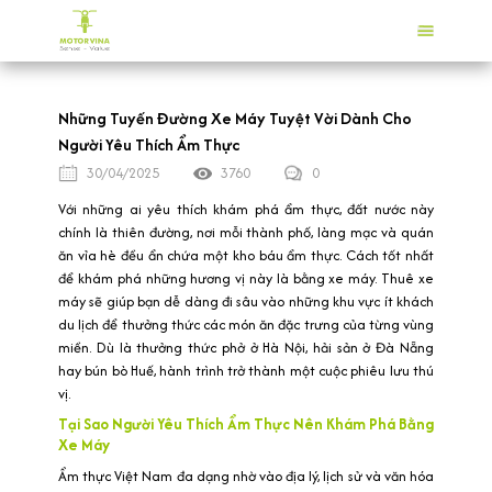
Những Tuyến Đường Xe Máy Tuyệt Vời Dành Cho
Người Yêu Thích Ẩm Thực
30/04/2025
3760
0
Với những ai yêu thích khám phá ẩm thực, đất nước này
chính là thiên đường, nơi mỗi thành phố, làng mạc và quán
ăn vỉa hè đều ẩn chứa một kho báu ẩm thực. Cách tốt nhất
để khám phá những hương vị này là bằng xe máy. Thuê xe
máy sẽ giúp bạn dễ dàng đi sâu vào những khu vực ít khách
du lịch để thưởng thức các món ăn đặc trưng của từng vùng
miền. Dù là thưởng thức phở ở Hà Nội, hải sản ở Đà Nẵng
hay bún bò Huế, hành trình trở thành một cuộc phiêu lưu thú
vị.
Tại Sao Người Yêu Thích Ẩm Thực Nên Khám Phá Bằng
Xe Máy
Ẩm thực Việt Nam đa dạng nhờ vào địa lý, lịch sử và văn hóa