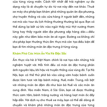
của từng vùng miền. Cách tốt nhất để trải nghiệm sự đa
dạng này là di chuyển tự do từ nơi này đến nơi khác. Thuê
xe máy cho phép bạn khám phá những quán ăn địa phương,
chợ truyền thống và các cửa hàng ít người biết đến, những
nơi mà các tour du lịch thông thường thường bỏ qua. Bạn có
thể dừng lại bất cứ khi nào ngửi thấy mùi thịt nướng thơm
lừng hay thấy người dân địa phương xếp hàng dài—điều
này gần như đảm bảo món ăn sẽ ngon. Đường xa không chỉ
cho phép bạn thưởng thức ẩm thực mà còn tạo điều kiện để
bạn đi tìm những món ăn đặc trưng ở từng vùng.
Khám Phá Các Món Ăn Vỉa Hè Đặc Sắc
Ẩm thực vỉa hè ở Việt Nam chính là nơi tạo nên những trải
nghiệm tuyệt vời. Mỗi tỉnh đều có món ăn đặc trưng phản
ánh nguyên liệu, khí hậu và truyền thống của vùng đó. Tại Hà
Nội, bạn có thể thử phở bò vào sáng sớm hoặc bánh cuốn
được làm tươi với lớp bánh mỏng. Huế, miền Trung, nổi bật
với những món ăn đậm đà như bún bò Huế và các món ăn
cung đình. Vào miền Nam, ở Sài Gòn, bạn sẽ được thưởng
thức cơm tấm, bánh tráng nướng và hàng loạt món ốc đầy
hấp dẫn. Với dịch vụ cho thuê xe máy, bạn có thể dễ dàng di
chuyển và khám phá những món ăn đặc trưng của từng