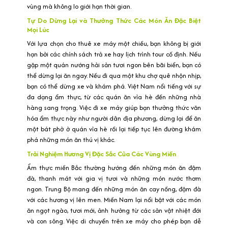
vùng mà không lo giới hạn thời gian.
Tự Do Dừng Lại và Thưởng Thức Các Món Ăn Đặc Biệt
Mọi Lúc
Với lựa chọn cho thuê xe máy một chiều, bạn không bị giới
hạn bởi các chính sách trả xe hay lịch trình tour cố định. Nếu
gặp một quán nướng hải sản tươi ngon bên bãi biển, bạn có
thể dừng lại ăn ngay. Nếu đi qua một khu chợ quê nhộn nhịp,
bạn có thể dừng xe và khám phá. Việt Nam nổi tiếng với sự
đa dạng ẩm thực, từ các quán ăn vỉa hè đến những nhà
hàng sang trọng. Việc đi xe máy giúp bạn thưởng thức văn
hóa ẩm thực này như người dân địa phương, dừng lại để ăn
một bát phở ở quán vỉa hè rồi lại tiếp tục lên đường khám
phá những món ăn thú vị khác.
Trải Nghiệm Hương Vị Đặc Sắc Của Các Vùng Miền
Ẩm thực miền Bắc thường hướng đến những món ăn đậm
đà, thanh mát với gia vị tươi và những món nước thơm
ngon. Trung Bộ mang đến những món ăn cay nồng, đậm đà
với các hương vị lên men. Miền Nam lại nổi bật với các món
ăn ngọt ngào, tươi mới, ảnh hưởng từ các sản vật nhiệt đới
và con sông. Việc di chuyển trên xe máy cho phép bạn dễ