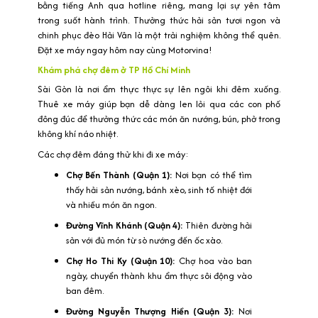
bằng tiếng Anh qua hotline riêng, mang lại sự yên tâm
trong suốt hành trình. Thưởng thức hải sản tươi ngon và
chinh phục đèo Hải Vân là một trải nghiệm không thể quên.
Đặt xe máy ngay hôm nay cùng Motorvina!
Khám phá chợ đêm ở TP Hồ Chí Minh
Sài Gòn là nơi ẩm thực thực sự lên ngôi khi đêm xuống.
Thuê xe máy giúp bạn dễ dàng len lỏi qua các con phố
đông đúc để thưởng thức các món ăn nướng, bún, phở trong
không khí náo nhiệt.
Các chợ đêm đáng thử khi đi xe máy:
Chợ Bến Thành (Quận 1):
Nơi bạn có thể tìm
thấy hải sản nướng, bánh xèo, sinh tố nhiệt đới
và nhiều món ăn ngon.
Đường Vĩnh Khánh (Quận 4):
Thiên đường hải
sản với đủ món từ sò nướng đến ốc xào.
Chợ Ho Thi Ky (Quận 10):
Chợ hoa vào ban
ngày, chuyển thành khu ẩm thực sôi động vào
ban đêm.
Đường Nguyễn Thượng Hiền (Quận 3):
Nơi