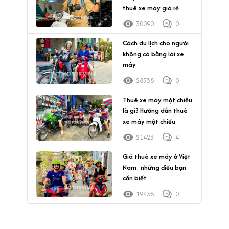
thuê xe máy giá rẻ
30090
0
Cách du lịch cho người
không có bằng lái xe
máy
28338
0
Thuê xe máy một chiều
là gì? Hướng dẫn thuê
xe máy một chiều
21423
4
Giá thuê xe máy ở Việt
Nam: những điều bạn
cần biết
19456
0