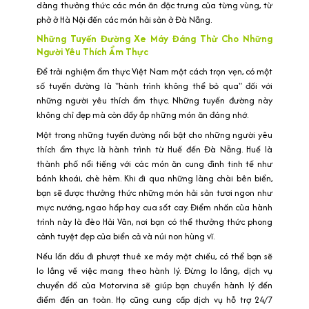
dàng thưởng thức các món ăn đặc trưng của từng vùng, từ
phở ở Hà Nội đến các món hải sản ở Đà Nẵng.
Những Tuyến Đường Xe Máy Đáng Thử Cho Những
Người Yêu Thích Ẩm Thực
Để trải nghiệm ẩm thực Việt Nam một cách trọn vẹn, có một
số tuyến đường là "hành trình không thể bỏ qua" đối với
những người yêu thích ẩm thực. Những tuyến đường này
không chỉ đẹp mà còn đầy ắp những món ăn đáng nhớ.
Một trong những tuyến đường nổi bật cho những người yêu
thích ẩm thực là hành trình từ Huế đến Đà Nẵng. Huế là
thành phố nổi tiếng với các món ăn cung đình tinh tế như
bánh khoái, chè hẻm. Khi đi qua những làng chài bên biển,
bạn sẽ được thưởng thức những món hải sản tươi ngon như
mực nướng, ngao hấp hay cua sốt cay. Điểm nhấn của hành
trình này là đèo Hải Vân, nơi bạn có thể thưởng thức phong
cảnh tuyệt đẹp của biển cả và núi non hùng vĩ.
Nếu lần đầu đi phượt thuê xe máy một chiều, có thể bạn sẽ
lo lắng về việc mang theo hành lý. Đừng lo lắng, dịch vụ
chuyển đồ của Motorvina sẽ giúp bạn chuyển hành lý đến
điểm đến an toàn. Họ cũng cung cấp dịch vụ hỗ trợ 24/7