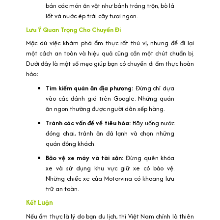
bán các món ăn vặt như bánh tráng trộn, bò lá
lốt và nước ép trái cây tươi ngon.
Lưu Ý Quan Trọng Cho Chuyến Đi
Mặc dù việc khám phá ẩm thực rất thú vị, nhưng để đi lại
một cách an toàn và hiệu quả cũng cần một chút chuẩn bị.
Dưới đây là một số mẹo giúp bạn có chuyến đi ẩm thực hoàn
hảo:
Tìm kiếm quán ăn địa phương:
Đừng chỉ dựa
vào các đánh giá trên Google. Những quán
ăn ngon thường được người dân xếp hàng.
Tránh các vấn đề về tiêu hóa:
Hãy uống nước
đóng chai, tránh ăn đá lạnh và chọn những
quán đông khách.
Bảo vệ xe máy và tài sản:
Đừng quên khóa
xe và sử dụng khu vực giữ xe có bảo vệ.
Những chiếc xe của Motorvina có khoang lưu
trữ an toàn.
Kết Luận
Nếu ẩm thực là lý do bạn du lịch, thì Việt Nam chính là thiên