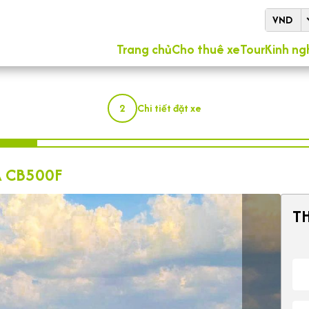
VND
Trang chủ
Cho thuê xe
Tour
Kinh ng
2
Chi tiết đặt xe
 CB500F
TH