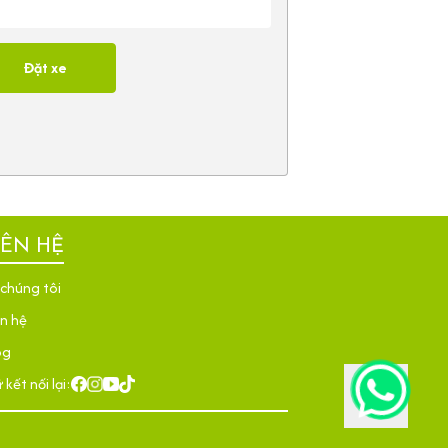
Đặt xe
IÊN HỆ
 chúng tôi
ên hệ
og
 kết nối lại: