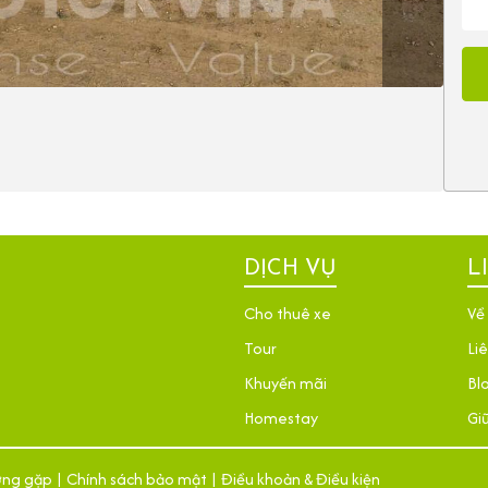
DỊCH VỤ
L
Cho thuê xe
Về
Tour
Li
Khuyến mãi
Bl
Homestay
Giữ
ờng gặp
|
Chính sách bảo mật
|
Điều khoản & Điều kiện