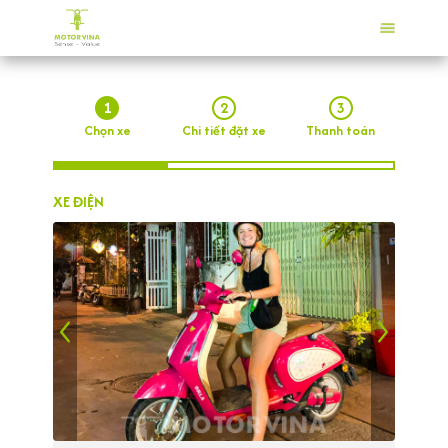
1
2
3
Chọn xe
Chi tiết đặt xe
Thanh toán
XE ĐIỆN