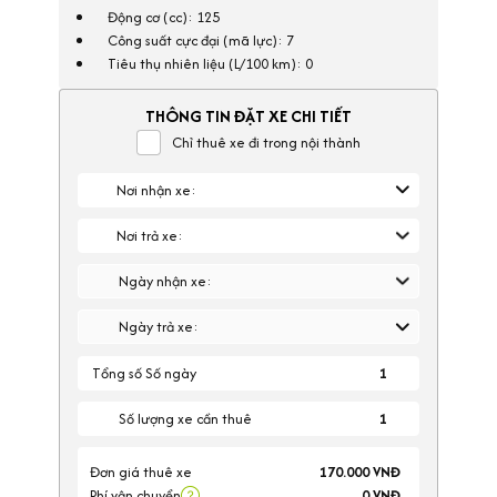
Động cơ (cc): 125
Công suất cực đại (mã lực): 7
Tiêu thụ nhiên liệu (L/100 km): 0
THÔNG TIN ĐẶT XE CHI TIẾT
Chỉ thuê xe đi trong nội thành
Nơi nhận xe:
Nơi trả xe:
Ngày nhận xe:
Ngày trả xe:
Tổng số Số ngày
1
Số lượng xe cần thuê
Đơn giá thuê xe
170.000 VNĐ
Phí vận chuyển
0 VNĐ