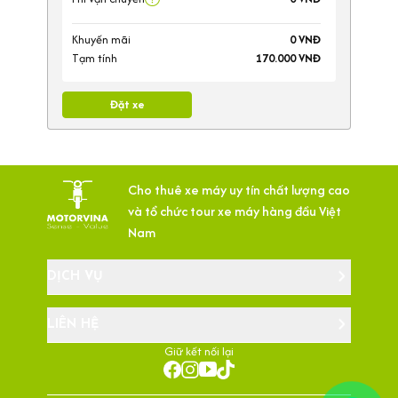
Khuyến mãi
0 VNĐ
Tạm tính
170.000 VNĐ
Đặt xe
Cho thuê xe máy uy tín chất lượng cao
và tổ chức tour xe máy hàng đầu Việt
Nam
DỊCH VỤ
LIÊN HỆ
Giữ kết nối lại